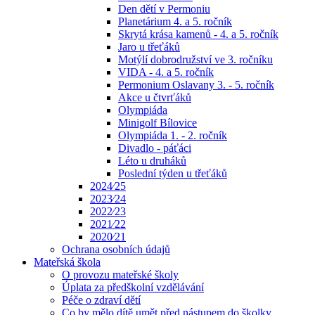
Den dětí v Permoniu
Planetárium 4. a 5. ročník
Skrytá krása kamenů - 4. a 5. ročník
Jaro u třeťáků
Motýlí dobrodružství ve 3. ročníku
VIDA - 4. a 5. ročník
Permonium Oslavany 3. - 5. ročník
Akce u čtvrťáků
Olympiáda
Minigolf Bílovice
Olympiáda 1. - 2. ročník
Divadlo - páťáci
Léto u druháků
Poslední týden u třeťáků
2024⁄25
2023⁄24
2022⁄23
2021⁄22
2020⁄21
Ochrana osobních údajů
Mateřská škola
O provozu mateřské školy
Úplata za předškolní vzdělávání
Péče o zdraví dětí
Co by mělo dítě umět před nástupem do školky