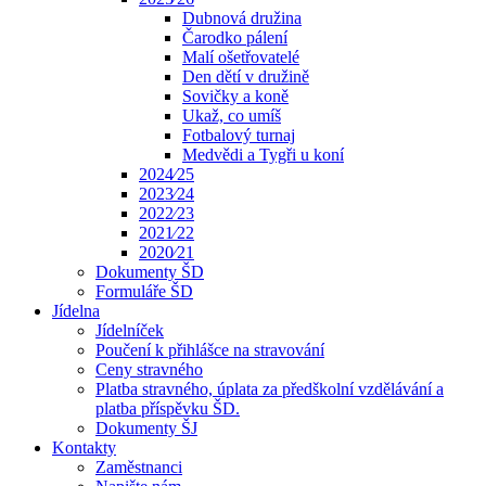
Dubnová družina
Čarodko pálení
Malí ošetřovatelé
Den dětí v družině
Sovičky a koně
Ukaž, co umíš
Fotbalový turnaj
Medvědi a Tygři u koní
2024⁄25
2023⁄24
2022⁄23
2021⁄22
2020⁄21
Dokumenty ŠD
Formuláře ŠD
Jídelna
Jídelníček
Poučení k přihlášce na stravování
Ceny stravného
Platba stravného, úplata za předškolní vzdělávání a
platba příspěvku ŠD.
Dokumenty ŠJ
Kontakty
Zaměstnanci