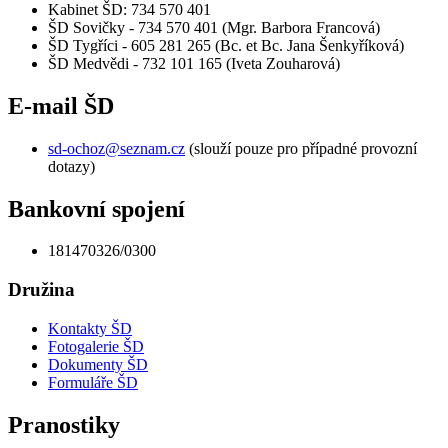
Kabinet ŠD: 734 570 401
ŠD Sovičky - 734 570 401 (Mgr. Barbora Francová)
ŠD Tygříci - 605 281 265 (Bc. et Bc. Jana Šenkyříková)
ŠD Medvědi - 732 101 165 (Iveta Zouharová)
E-mail ŠD
sd-ochoz@seznam.cz
(slouží pouze pro případné provozní
dotazy)
Bankovní spojení
181470326/0300
Družina
Kontakty ŠD
Fotogalerie ŠD
Dokumenty ŠD
Formuláře ŠD
Pranostiky