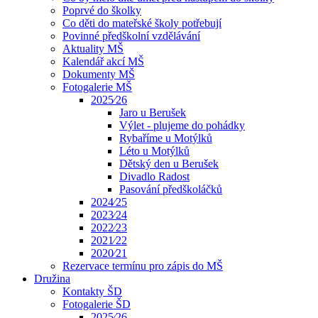
Poprvé do školky
Co děti do mateřské školy potřebují
Povinné předškolní vzdělávání
Aktuality MŠ
Kalendář akcí MŠ
Dokumenty MŠ
Fotogalerie MŠ
2025⁄26
Jaro u Berušek
Výlet - plujeme do pohádky
Rybaříme u Motýlků
Léto u Motýlků
Dětský den u Berušek
Divadlo Radost
Pasování předškoláčků
2024⁄25
2023⁄24
2022⁄23
2021⁄22
2020⁄21
Rezervace termínu pro zápis do MŠ
Družina
Kontakty ŠD
Fotogalerie ŠD
2025⁄26