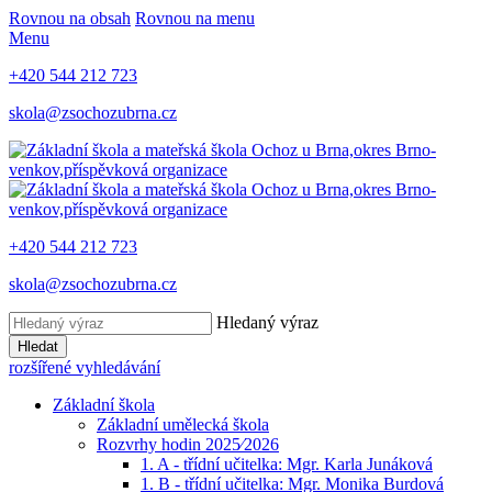
Rovnou na obsah
Rovnou na menu
Menu
+420 544 212 723
skola@zsochozubrna.cz
+420 544 212 723
skola@zsochozubrna.cz
Hledaný výraz
Hledat
rozšířené vyhledávání
Základní škola
Základní umělecká škola
Rozvrhy hodin 2025⁄2026
1. A - třídní učitelka: Mgr. Karla Junáková
1. B - třídní učitelka: Mgr. Monika Burdová