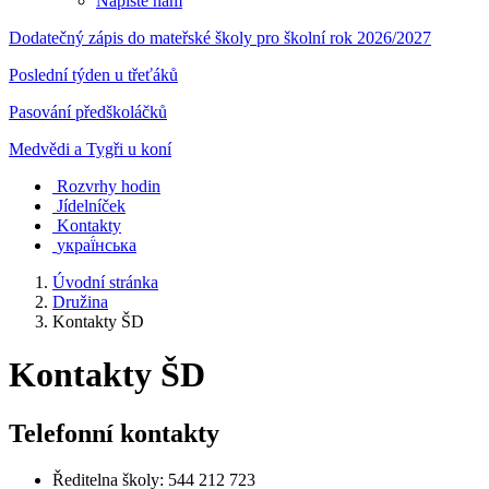
Napište nám
Dodatečný zápis do mateřské školy pro školní rok 2026/2027
Poslední týden u třeťáků
Pasování předškoláčků
Medvědi a Tygři u koní
Rozvrhy hodin
Jídelníček
Kontakty
украї́нська
Úvodní stránka
Družina
Kontakty ŠD
Kontakty ŠD
Telefonní kontakty
Ředitelna školy: 544 212 723