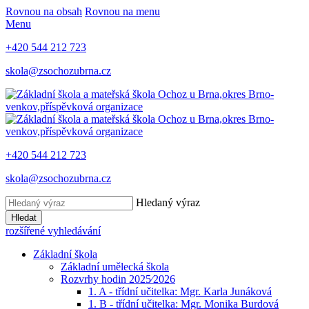
Rovnou na obsah
Rovnou na menu
Menu
+420 544 212 723
skola@zsochozubrna.cz
+420 544 212 723
skola@zsochozubrna.cz
Hledaný výraz
Hledat
rozšířené vyhledávání
Základní škola
Základní umělecká škola
Rozvrhy hodin 2025⁄2026
1. A - třídní učitelka: Mgr. Karla Junáková
1. B - třídní učitelka: Mgr. Monika Burdová