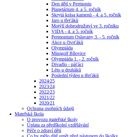
Den dětí v Permoniu
Planetárium 4. a 5. ročník
Skrytá krása kamenů - 4. a 5. ročník
Jaro u třeťáků
Motýlí dobrodružství ve 3. ročníku
VIDA - 4. a 5. ročník
Permonium Oslavany 3. - 5. ročník
Akce u čtvrťáků
Olympiáda
Minigolf Bílovice
Olympiáda 1. - 2. ročník
Divadlo - páťáci
Léto u druháků
Poslední týden u třeťáků
2024⁄25
2023⁄24
2022⁄23
2021⁄22
2020⁄21
Ochrana osobních údajů
Mateřská škola
O provozu mateřské školy
Úplata za předškolní vzdělávání
Péče o zdraví dětí
Co by mělo dítě umět před nástupem do školky