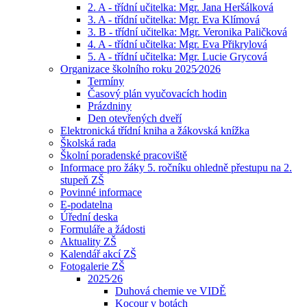
2. A - třídní učitelka: Mgr. Jana Heršálková
3. A - třídní učitelka: Mgr. Eva Klímová
3. B - třídní učitelka: Mgr. Veronika Paličková
4. A - třídní učitelka: Mgr. Eva Přikrylová
5. A - třídní učitelka: Mgr. Lucie Grycová
Organizace školního roku 2025⁄2026
Termíny
Časový plán vyučovacích hodin
Prázdniny
Den otevřených dveří
Elektronická třídní kniha a žákovská knížka
Školská rada
Školní poradenské pracoviště
Informace pro žáky 5. ročníku ohledně přestupu na 2.
stupeň ZŠ
Povinné informace
E-podatelna
Úřední deska
Formuláře a žádosti
Aktuality ZŠ
Kalendář akcí ZŠ
Fotogalerie ZŠ
2025⁄26
Duhová chemie ve VIDĚ
Kocour v botách