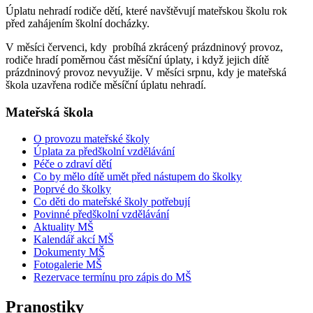
Úplatu nehradí rodiče dětí, které navštěvují mateřskou školu rok
před zahájením školní docházky.
V měsíci červenci, kdy probíhá zkrácený prázdninový provoz,
rodiče hradí poměrnou část měsíční úplaty, i když jejich dítě
prázdninový provoz nevyužije. V měsíci srpnu, kdy je mateřská
škola uzavřena rodiče měsíční úplatu nehradí.
Mateřská škola
O provozu mateřské školy
Úplata za předškolní vzdělávání
Péče o zdraví dětí
Co by mělo dítě umět před nástupem do školky
Poprvé do školky
Co děti do mateřské školy potřebují
Povinné předškolní vzdělávání
Aktuality MŠ
Kalendář akcí MŠ
Dokumenty MŠ
Fotogalerie MŠ
Rezervace termínu pro zápis do MŠ
Pranostiky