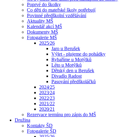
Poprvé do školky
Co děti do mateřské školy potřebují
Povinné předškolní vzdělávání
Aktuality MŠ
Kalendář akcí MŠ
Dokumenty MŠ
Fotogalerie MŠ
2025⁄26
Jaro u Berušek
Výlet - plujeme do pohádky
Rybaříme u Motýlků
Léto u Motýlků
Dětský den u Berušek
Divadlo Radost
Pasování předškoláčků
2024⁄25
2023⁄24
2022⁄23
2021⁄22
2020⁄21
Rezervace termínu pro zápis do MŠ
Družina
Kontakty ŠD
Fotogalerie ŠD
2025⁄26