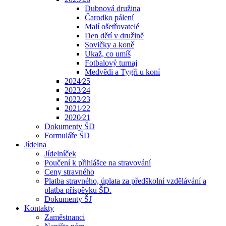
Dubnová družina
Čarodko pálení
Malí ošetřovatelé
Den dětí v družině
Sovičky a koně
Ukaž, co umíš
Fotbalový turnaj
Medvědi a Tygři u koní
2024⁄25
2023⁄24
2022⁄23
2021⁄22
2020⁄21
Dokumenty ŠD
Formuláře ŠD
Jídelna
Jídelníček
Poučení k přihlášce na stravování
Ceny stravného
Platba stravného, úplata za předškolní vzdělávání a
platba příspěvku ŠD.
Dokumenty ŠJ
Kontakty
Zaměstnanci