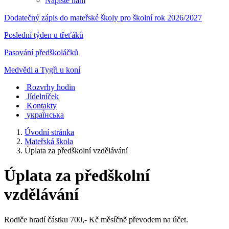
Napište nám
Dodatečný zápis do mateřské školy pro školní rok 2026/2027
Poslední týden u třeťáků
Pasování předškoláčků
Medvědi a Tygři u koní
Rozvrhy hodin
Jídelníček
Kontakty
украї́нська
Úvodní stránka
Mateřská škola
Úplata za předškolní vzdělávání
Úplata za předškolní
vzdělávání
Rodiče hradí částku 700,- Kč měsíčně převodem na účet.