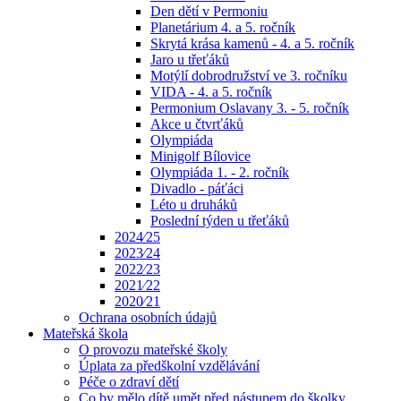
Den dětí v Permoniu
Planetárium 4. a 5. ročník
Skrytá krása kamenů - 4. a 5. ročník
Jaro u třeťáků
Motýlí dobrodružství ve 3. ročníku
VIDA - 4. a 5. ročník
Permonium Oslavany 3. - 5. ročník
Akce u čtvrťáků
Olympiáda
Minigolf Bílovice
Olympiáda 1. - 2. ročník
Divadlo - páťáci
Léto u druháků
Poslední týden u třeťáků
2024⁄25
2023⁄24
2022⁄23
2021⁄22
2020⁄21
Ochrana osobních údajů
Mateřská škola
O provozu mateřské školy
Úplata za předškolní vzdělávání
Péče o zdraví dětí
Co by mělo dítě umět před nástupem do školky