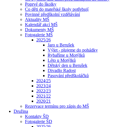
Poprvé do školky
Co děti do mateřské školy potřebují
Povinné předškolní vzdělávání
Aktuality MŠ
Kalendář akcí MŠ
Dokumenty MŠ
Fotogalerie MŠ
2025⁄26
Jaro u Berušek
Výlet - plujeme do pohádky
Rybaříme u Motýlků
Léto u Motýlků
Dětský den u Berušek
Divadlo Radost
Pasování předškoláčků
2024⁄25
2023⁄24
2022⁄23
2021⁄22
2020⁄21
Rezervace termínu pro zápis do MŠ
Družina
Kontakty ŠD
Fotogalerie ŠD
2025⁄26