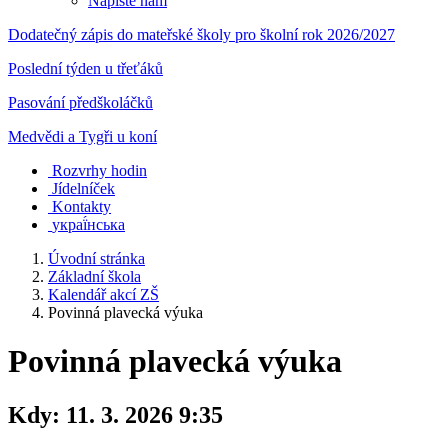
Napište nám
Dodatečný zápis do mateřské školy pro školní rok 2026/2027
Poslední týden u třeťáků
Pasování předškoláčků
Medvědi a Tygři u koní
Rozvrhy hodin
Jídelníček
Kontakty
украї́нська
Úvodní stránka
Základní škola
Kalendář akcí ZŠ
Povinná plavecká výuka
Povinná plavecká výuka
Kdy:
11. 3. 2026 9:35