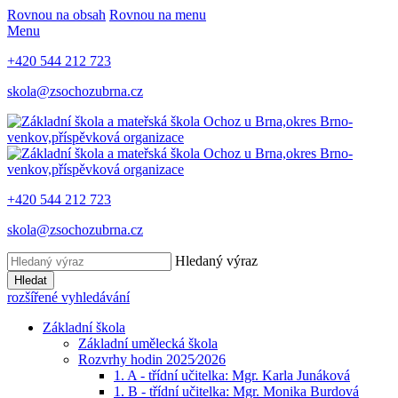
Rovnou na obsah
Rovnou na menu
Menu
+420 544 212 723
skola@zsochozubrna.cz
+420 544 212 723
skola@zsochozubrna.cz
Hledaný výraz
Hledat
rozšířené vyhledávání
Základní škola
Základní umělecká škola
Rozvrhy hodin 2025⁄2026
1. A - třídní učitelka: Mgr. Karla Junáková
1. B - třídní učitelka: Mgr. Monika Burdová