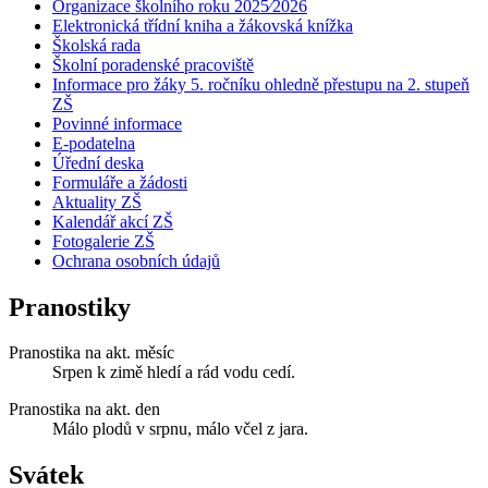
Organizace školního roku 2025⁄2026
Elektronická třídní kniha a žákovská knížka
Školská rada
Školní poradenské pracoviště
Informace pro žáky 5. ročníku ohledně přestupu na 2. stupeň
ZŠ
Povinné informace
E-podatelna
Úřední deska
Formuláře a žádosti
Aktuality ZŠ
Kalendář akcí ZŠ
Fotogalerie ZŠ
Ochrana osobních údajů
Pranostiky
Pranostika na akt. měsíc
Srpen k zimě hledí a rád vodu cedí.
Pranostika na akt. den
Málo plodů v srpnu, málo včel z jara.
Svátek