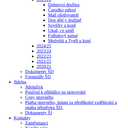
Dubnová družina
Čarodko pálení
Malí ošetřovatelé
Den dětí v družině
Sovičky a koně
Ukaž, co umíš
Fotbalový turnaj
Medvědi a Tygři u koní
2024⁄25
2023⁄24
2022⁄23
2021⁄22
2020⁄21
Dokumenty ŠD
Formuláře ŠD
Jídelna
Jídelníček
Poučení k přihlášce na stravování
Ceny stravného
Platba stravného, úplata za předškolní vzdělávání a
platba příspěvku ŠD.
Dokumenty ŠJ
Kontakty
Zaměstnanci