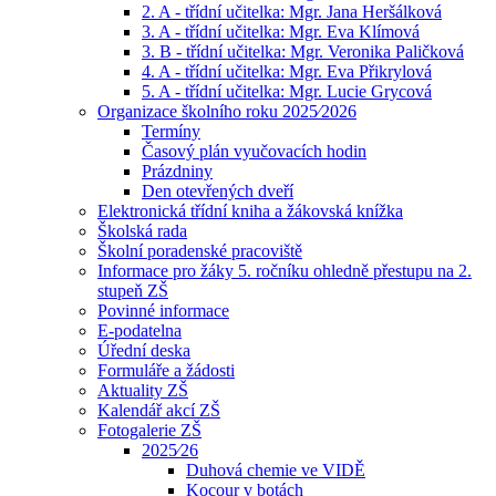
2. A - třídní učitelka: Mgr. Jana Heršálková
3. A - třídní učitelka: Mgr. Eva Klímová
3. B - třídní učitelka: Mgr. Veronika Paličková
4. A - třídní učitelka: Mgr. Eva Přikrylová
5. A - třídní učitelka: Mgr. Lucie Grycová
Organizace školního roku 2025⁄2026
Termíny
Časový plán vyučovacích hodin
Prázdniny
Den otevřených dveří
Elektronická třídní kniha a žákovská knížka
Školská rada
Školní poradenské pracoviště
Informace pro žáky 5. ročníku ohledně přestupu na 2.
stupeň ZŠ
Povinné informace
E-podatelna
Úřední deska
Formuláře a žádosti
Aktuality ZŠ
Kalendář akcí ZŠ
Fotogalerie ZŠ
2025⁄26
Duhová chemie ve VIDĚ
Kocour v botách