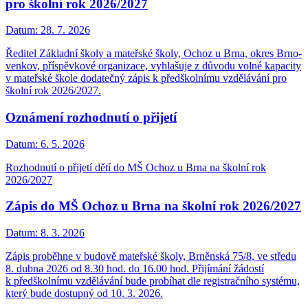
pro školní rok 2026/2027
Datum:
28. 7. 2026
Ředitel Základní školy a mateřské školy, Ochoz u Brna, okres Brno-
venkov, příspěvkové organizace, vyhlašuje z důvodu volné kapacity
v mateřské škole dodatečný zápis k předškolnímu vzdělávání pro
školní rok 2026/2027.
Oznámení rozhodnutí o přijetí
Datum:
6. 5. 2026
Rozhodnutí o přijetí dětí do MŠ Ochoz u Brna na školní rok
2026/2027
Zápis do MŠ Ochoz u Brna na školní rok 2026/2027
Datum:
8. 3. 2026
Zápis proběhne v budově mateřské školy, Brněnská 75/8, ve středu
8. dubna 2026 od 8.30 hod. do 16.00 hod. Přijímání žádostí
k předškolnímu vzdělávání bude probíhat dle registračního systému,
který bude dostupný od 10. 3. 2026.