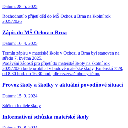
Datum:
28. 5. 2025
Rozhodnutí o přijetí dětí do MŠ Ochoz u Brna na školní rok
2025/2026
Zápis do MŠ Ochoz u Brna
Datum:
16. 4. 2025
Termín zápisu v mateřské škole v Ochozi u Brna byl stanoven na
středu 7. května 2025.
Podávání žádostí pro přijetí do mateřské školy na školní rok
2025/2026 bude probíhat v budově mateřské školy, Brněnská 75/8,
od 8.30 hod. do 16.30 hod., dle rezervačního systému.
Provoz školy a školky v aktuální povodňové situaci
Datum:
15. 9. 2024
Sdělení ředitele školy
Informativní schůzka mateřské školy
Datum:
23. 8. 2024