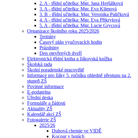
2. A - třídní učitelka: Mgr. Jana Heršálková
3. A - třídní učitelka: Mgr. Eva Klímová
3. B - třídní učitelka: Mgr. Veronika Paličková
4. A - třídní učitelka: Mgr. Eva Přikrylová
5. A - třídní učitelka: Mgr. Lucie Grycová
Organizace školního roku 2025⁄2026
Termíny
Časový plán vyučovacích hodin
Prázdniny
Den otevřených dveří
Elektronická třídní kniha a žákovská knížka
Školská rada
Školní poradenské pracoviště
Informace pro žáky 5. ročníku ohledně přestupu na 2.
stupeň ZŠ
Povinné informace
E-podatelna
Úřední deska
Formuláře a žádosti
Aktuality ZŠ
Kalendář akcí ZŠ
Fotogalerie ZŠ
2025⁄26
Duhová chemie ve VIDĚ
Kocour v botách