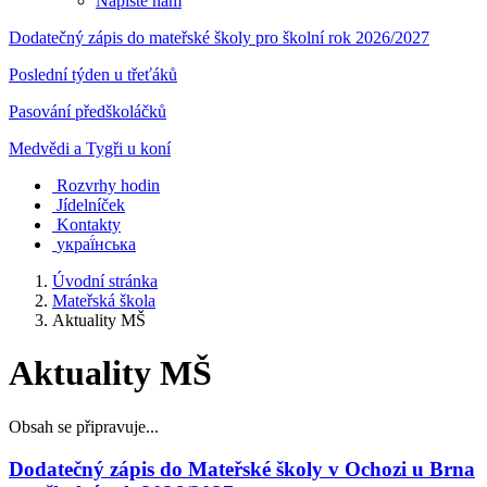
Napište nám
Dodatečný zápis do mateřské školy pro školní rok 2026/2027
Poslední týden u třeťáků
Pasování předškoláčků
Medvědi a Tygři u koní
Rozvrhy hodin
Jídelníček
Kontakty
украї́нська
Úvodní stránka
Mateřská škola
Aktuality MŠ
Aktuality MŠ
Obsah se připravuje...
Dodatečný zápis do Mateřské školy v Ochozi u Brna