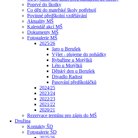
Poprvé do školky
Co děti do mateřské školy potřebují
Povinné předškolní vzdělávání
Aktuality MŠ
Kalendář akcí MŠ
Dokumenty MŠ
Fotogalerie MŠ
2025⁄26
Jaro u Berušek
Výlet - plujeme do pohádky
Rybaříme u Motýlků
Léto u Motýlků
Dětský den u Berušek
Divadlo Radost
Pasování předškoláčků
2024⁄25
2023⁄24
2022⁄23
2021⁄22
2020⁄21
Rezervace termínu pro zápis do MŠ
Družina
Kontakty ŠD
Fotogalerie ŠD
2025⁄26