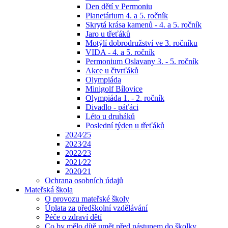
Den dětí v Permoniu
Planetárium 4. a 5. ročník
Skrytá krása kamenů - 4. a 5. ročník
Jaro u třeťáků
Motýlí dobrodružství ve 3. ročníku
VIDA - 4. a 5. ročník
Permonium Oslavany 3. - 5. ročník
Akce u čtvrťáků
Olympiáda
Minigolf Bílovice
Olympiáda 1. - 2. ročník
Divadlo - páťáci
Léto u druháků
Poslední týden u třeťáků
2024⁄25
2023⁄24
2022⁄23
2021⁄22
2020⁄21
Ochrana osobních údajů
Mateřská škola
O provozu mateřské školy
Úplata za předškolní vzdělávání
Péče o zdraví dětí
Co by mělo dítě umět před nástupem do školky