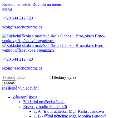
Rovnou na obsah
Rovnou na menu
Menu
+420 544 212 723
skola@zsochozubrna.cz
+420 544 212 723
skola@zsochozubrna.cz
Hledaný výraz
Hledat
rozšířené vyhledávání
Základní škola
Základní umělecká škola
Rozvrhy hodin 2025⁄2026
1. A - třídní učitelka: Mgr. Karla Junáková
1. B - třídní učitelka: Mgr. Monika Burdová