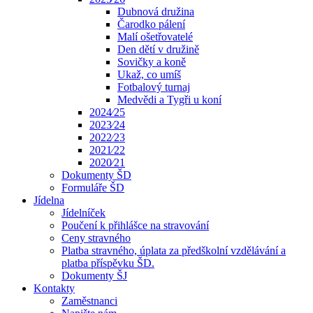
Dubnová družina
Čarodko pálení
Malí ošetřovatelé
Den dětí v družině
Sovičky a koně
Ukaž, co umíš
Fotbalový turnaj
Medvědi a Tygři u koní
2024⁄25
2023⁄24
2022⁄23
2021⁄22
2020⁄21
Dokumenty ŠD
Formuláře ŠD
Jídelna
Jídelníček
Poučení k přihlášce na stravování
Ceny stravného
Platba stravného, úplata za předškolní vzdělávání a
platba příspěvku ŠD.
Dokumenty ŠJ
Kontakty
Zaměstnanci