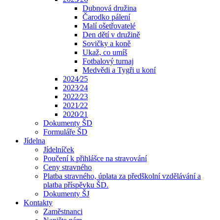
Dubnová družina
Čarodko pálení
Malí ošetřovatelé
Den dětí v družině
Sovičky a koně
Ukaž, co umíš
Fotbalový turnaj
Medvědi a Tygři u koní
2024⁄25
2023⁄24
2022⁄23
2021⁄22
2020⁄21
Dokumenty ŠD
Formuláře ŠD
Jídelna
Jídelníček
Poučení k přihlášce na stravování
Ceny stravného
Platba stravného, úplata za předškolní vzdělávání a
platba příspěvku ŠD.
Dokumenty ŠJ
Kontakty
Zaměstnanci