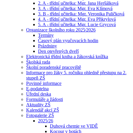
2. A - třídní učitelka: Mgr. Jana Heršálková
3. A - třídní učitelka: Mgr. Eva Klímová
3. B - třídní učitelka: Mgr. Veronika Paličková
4. A - třídní učitelka: Mgr. Eva Přikrylová
5. A - třídní učitelka: Mgr. Lucie Grycová
Organizace školního roku 2025⁄2026
Termíny
Časový plán vyučovacích hodin
Prázdniny
Den otevřených dveří
Elektronická třídní kniha a žákovská knížka
Školská rada
Školní poradenské pracoviště
Informace pro žáky 5. ročníku ohledně přestupu na 2.
stupeň ZŠ
Povinné informace
E-podatelna
Úřední deska
Formuláře a žádosti
Aktuality ZŠ
Kalendář akcí ZŠ
Fotogalerie ZŠ
2025⁄26
Duhová chemie ve VIDĚ
Kocour v botách