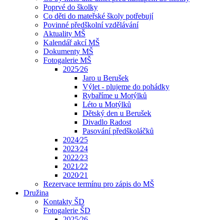
Poprvé do školky
Co děti do mateřské školy potřebují
Povinné předškolní vzdělávání
Aktuality MŠ
Kalendář akcí MŠ
Dokumenty MŠ
Fotogalerie MŠ
2025⁄26
Jaro u Berušek
Výlet - plujeme do pohádky
Rybaříme u Motýlků
Léto u Motýlků
Dětský den u Berušek
Divadlo Radost
Pasování předškoláčků
2024⁄25
2023⁄24
2022⁄23
2021⁄22
2020⁄21
Rezervace termínu pro zápis do MŠ
Družina
Kontakty ŠD
Fotogalerie ŠD
2025⁄26