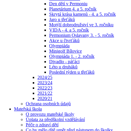
Den dětí v Permoniu
Planetárium 4. a 5. ročník
Skrytá krása kamenů - 4. a 5. ročník
Jaro u třeťáků
Motýlí dobrodružství ve 3. ročníku
VIDA - 4. a 5. ročník
Permonium Oslavany 3. - 5. ročník
Akce u čtvrťáků
Olympiáda
Minigolf Bílovice
Olympiáda 1. - 2. ročník
Divadlo - páťáci
Léto u druháků
Poslední týden u třeťáků
2024⁄25
2023⁄24
2022⁄23
2021⁄22
2020⁄21
Ochrana osobních údajů
Mateřská škola
O provozu mateřské školy
Úplata za předškolní vzdělávání
Péče o zdraví dětí
Co by mělo dítě umět před nástupem do školky