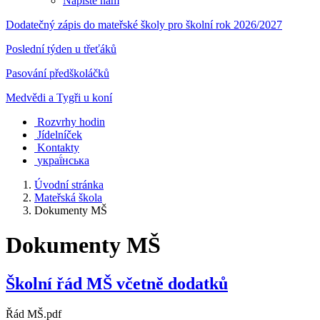
Napište nám
Dodatečný zápis do mateřské školy pro školní rok 2026/2027
Poslední týden u třeťáků
Pasování předškoláčků
Medvědi a Tygři u koní
Rozvrhy hodin
Jídelníček
Kontakty
украї́нська
Úvodní stránka
Mateřská škola
Dokumenty MŠ
Dokumenty MŠ
Školní řád MŠ včetně dodatků
Řád MŠ.pdf