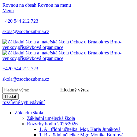
Rovnou na obsah
Rovnou na menu
Menu
+420 544 212 723
skola@zsochozubrna.cz
+420 544 212 723
skola@zsochozubrna.cz
Hledaný výraz
Hledat
rozšířené vyhledávání
Základní škola
Základní umělecká škola
Rozvrhy hodin 2025⁄2026
1. A - třídní učitelka: Mgr. Karla Junáková
1. B - třídní učitelka: Mgr. Monika Burdová