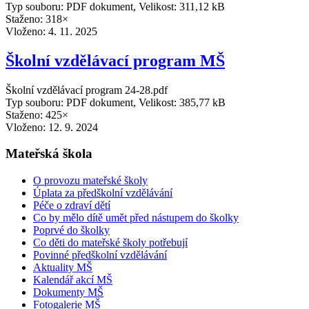
Typ souboru: PDF dokument, Velikost: 311,12 kB
Staženo: 318×
Vloženo:
4. 11. 2025
Školní vzdělávací program MŠ
Školní vzdělávací program 24-28.pdf
Typ souboru: PDF dokument, Velikost: 385,77 kB
Staženo: 425×
Vloženo:
12. 9. 2024
Mateřská škola
O provozu mateřské školy
Úplata za předškolní vzdělávání
Péče o zdraví dětí
Co by mělo dítě umět před nástupem do školky
Poprvé do školky
Co děti do mateřské školy potřebují
Povinné předškolní vzdělávání
Aktuality MŠ
Kalendář akcí MŠ
Dokumenty MŠ
Fotogalerie MŠ