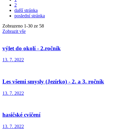
2
další stránka
poslední stránka
Zobrazeno
1
-
30
ze 58
Zobrazit vše
výlet do okolí - 2.ročník
13. 7. 2022
Les všemi smysly (Jezírko) - 2. a 3. ročník
13. 7. 2022
hasičské cvičení
13. 7. 2022