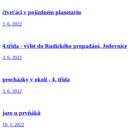
čtvrťáci v pojízdném planetariu
3. 6. 2022
4.třída - výlet do Rudického propadání, Jedovnice
3. 6. 2022
procházky v okolí - 4. třída
3. 6. 2022
jaro u prvňáků
10. 5. 2022