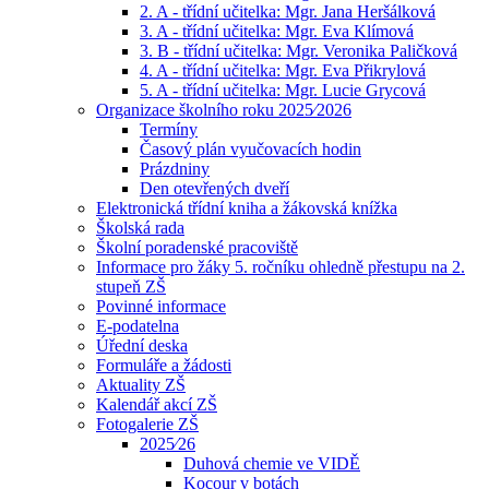
2. A - třídní učitelka: Mgr. Jana Heršálková
3. A - třídní učitelka: Mgr. Eva Klímová
3. B - třídní učitelka: Mgr. Veronika Paličková
4. A - třídní učitelka: Mgr. Eva Přikrylová
5. A - třídní učitelka: Mgr. Lucie Grycová
Organizace školního roku 2025⁄2026
Termíny
Časový plán vyučovacích hodin
Prázdniny
Den otevřených dveří
Elektronická třídní kniha a žákovská knížka
Školská rada
Školní poradenské pracoviště
Informace pro žáky 5. ročníku ohledně přestupu na 2.
stupeň ZŠ
Povinné informace
E-podatelna
Úřední deska
Formuláře a žádosti
Aktuality ZŠ
Kalendář akcí ZŠ
Fotogalerie ZŠ
2025⁄26
Duhová chemie ve VIDĚ
Kocour v botách