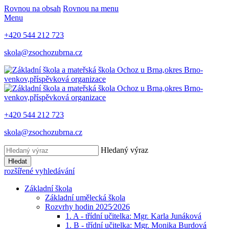
Rovnou na obsah
Rovnou na menu
Menu
+420 544 212 723
skola@zsochozubrna.cz
+420 544 212 723
skola@zsochozubrna.cz
Hledaný výraz
Hledat
rozšířené vyhledávání
Základní škola
Základní umělecká škola
Rozvrhy hodin 2025⁄2026
1. A - třídní učitelka: Mgr. Karla Junáková
1. B - třídní učitelka: Mgr. Monika Burdová