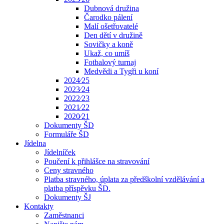
Dubnová družina
Čarodko pálení
Malí ošetřovatelé
Den dětí v družině
Sovičky a koně
Ukaž, co umíš
Fotbalový turnaj
Medvědi a Tygři u koní
2024⁄25
2023⁄24
2022⁄23
2021⁄22
2020⁄21
Dokumenty ŠD
Formuláře ŠD
Jídelna
Jídelníček
Poučení k přihlášce na stravování
Ceny stravného
Platba stravného, úplata za předškolní vzdělávání a
platba příspěvku ŠD.
Dokumenty ŠJ
Kontakty
Zaměstnanci