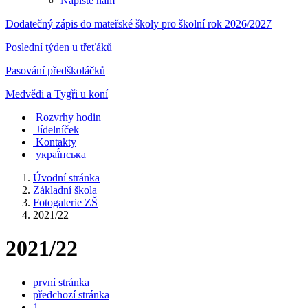
Napište nám
Dodatečný zápis do mateřské školy pro školní rok 2026/2027
Poslední týden u třeťáků
Pasování předškoláčků
Medvědi a Tygři u koní
Rozvrhy hodin
Jídelníček
Kontakty
украї́нська
Úvodní stránka
Základní škola
Fotogalerie ZŠ
2021/22
2021/22
první stránka
předchozí stránka
1