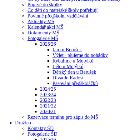
Poprvé do školky
Co děti do mateřské školy potřebují
Povinné předškolní vzdělávání
Aktuality MŠ
Kalendář akcí MŠ
Dokumenty MŠ
Fotogalerie MŠ
2025⁄26
Jaro u Berušek
Výlet - plujeme do pohádky
Rybaříme u Motýlků
Léto u Motýlků
Dětský den u Berušek
Divadlo Radost
Pasování předškoláčků
2024⁄25
2023⁄24
2022⁄23
2021⁄22
2020⁄21
Rezervace termínu pro zápis do MŠ
Družina
Kontakty ŠD
Fotogalerie ŠD
2025⁄26