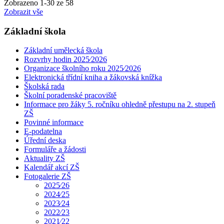
Zobrazeno
1
-
30
ze 58
Zobrazit vše
Základní škola
Základní umělecká škola
Rozvrhy hodin 2025⁄2026
Organizace školního roku 2025⁄2026
Elektronická třídní kniha a žákovská knížka
Školská rada
Školní poradenské pracoviště
Informace pro žáky 5. ročníku ohledně přestupu na 2. stupeň
ZŠ
Povinné informace
E-podatelna
Úřední deska
Formuláře a žádosti
Aktuality ZŠ
Kalendář akcí ZŠ
Fotogalerie ZŠ
2025⁄26
2024⁄25
2023⁄24
2022⁄23
2021⁄22