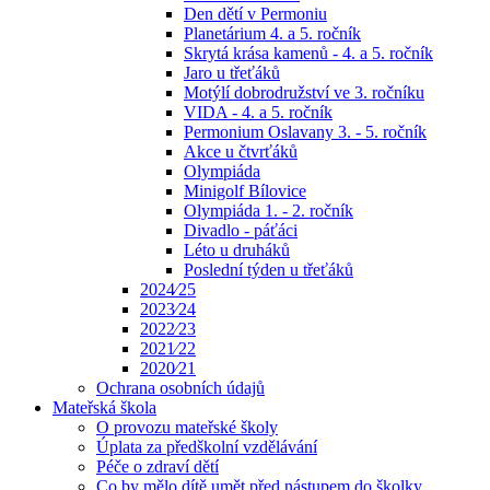
Den dětí v Permoniu
Planetárium 4. a 5. ročník
Skrytá krása kamenů - 4. a 5. ročník
Jaro u třeťáků
Motýlí dobrodružství ve 3. ročníku
VIDA - 4. a 5. ročník
Permonium Oslavany 3. - 5. ročník
Akce u čtvrťáků
Olympiáda
Minigolf Bílovice
Olympiáda 1. - 2. ročník
Divadlo - páťáci
Léto u druháků
Poslední týden u třeťáků
2024⁄25
2023⁄24
2022⁄23
2021⁄22
2020⁄21
Ochrana osobních údajů
Mateřská škola
O provozu mateřské školy
Úplata za předškolní vzdělávání
Péče o zdraví dětí
Co by mělo dítě umět před nástupem do školky