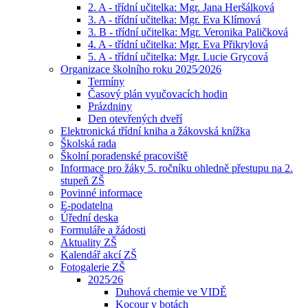
2. A - třídní učitelka: Mgr. Jana Heršálková
3. A - třídní učitelka: Mgr. Eva Klímová
3. B - třídní učitelka: Mgr. Veronika Paličková
4. A - třídní učitelka: Mgr. Eva Přikrylová
5. A - třídní učitelka: Mgr. Lucie Grycová
Organizace školního roku 2025⁄2026
Termíny
Časový plán vyučovacích hodin
Prázdniny
Den otevřených dveří
Elektronická třídní kniha a žákovská knížka
Školská rada
Školní poradenské pracoviště
Informace pro žáky 5. ročníku ohledně přestupu na 2.
stupeň ZŠ
Povinné informace
E-podatelna
Úřední deska
Formuláře a žádosti
Aktuality ZŠ
Kalendář akcí ZŠ
Fotogalerie ZŠ
2025⁄26
Duhová chemie ve VIDĚ
Kocour v botách