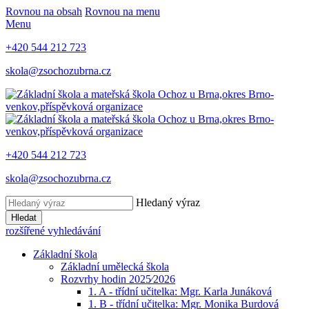
Rovnou na obsah
Rovnou na menu
Menu
+420 544 212 723
skola@zsochozubrna.cz
+420 544 212 723
skola@zsochozubrna.cz
Hledaný výraz
Hledat
rozšířené vyhledávání
Základní škola
Základní umělecká škola
Rozvrhy hodin 2025⁄2026
1. A - třídní učitelka: Mgr. Karla Junáková
1. B - třídní učitelka: Mgr. Monika Burdová