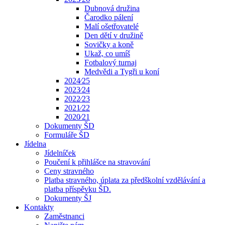
Dubnová družina
Čarodko pálení
Malí ošetřovatelé
Den dětí v družině
Sovičky a koně
Ukaž, co umíš
Fotbalový turnaj
Medvědi a Tygři u koní
2024⁄25
2023⁄24
2022⁄23
2021⁄22
2020⁄21
Dokumenty ŠD
Formuláře ŠD
Jídelna
Jídelníček
Poučení k přihlášce na stravování
Ceny stravného
Platba stravného, úplata za předškolní vzdělávání a
platba příspěvku ŠD.
Dokumenty ŠJ
Kontakty
Zaměstnanci