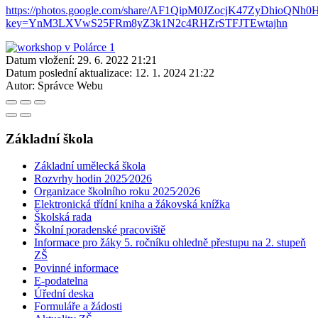
https://photos.google.com/share/AF1QipM0JZocjK47ZyDhioQ
key=YnM3LXVwS25FRm8yZ3k1N2c4RHZrSTFJTEwtajhn
Datum vložení:
29. 6. 2022 21:21
Datum poslední aktualizace:
12. 1. 2024 21:22
Autor:
Správce Webu
Základní škola
Základní umělecká škola
Rozvrhy hodin 2025⁄2026
Organizace školního roku 2025⁄2026
Elektronická třídní kniha a žákovská knížka
Školská rada
Školní poradenské pracoviště
Informace pro žáky 5. ročníku ohledně přestupu na 2. stupeň
ZŠ
Povinné informace
E-podatelna
Úřední deska
Formuláře a žádosti