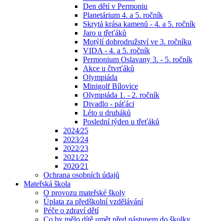
Den dětí v Permoniu
Planetárium 4. a 5. ročník
Skrytá krása kamenů - 4. a 5. ročník
Jaro u třeťáků
Motýlí dobrodružství ve 3. ročníku
VIDA - 4. a 5. ročník
Permonium Oslavany 3. - 5. ročník
Akce u čtvrťáků
Olympiáda
Minigolf Bílovice
Olympiáda 1. - 2. ročník
Divadlo - páťáci
Léto u druháků
Poslední týden u třeťáků
2024⁄25
2023⁄24
2022⁄23
2021⁄22
2020⁄21
Ochrana osobních údajů
Mateřská škola
O provozu mateřské školy
Úplata za předškolní vzdělávání
Péče o zdraví dětí
Co by mělo dítě umět před nástupem do školky