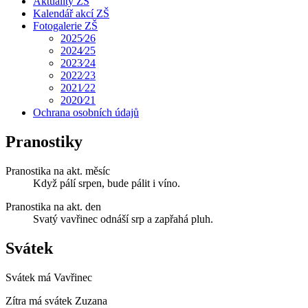
Aktuality ZŠ
Kalendář akcí ZŠ
Fotogalerie ZŠ
2025⁄26
2024⁄25
2023⁄24
2022⁄23
2021⁄22
2020⁄21
Ochrana osobních údajů
Pranostiky
Pranostika na akt. měsíc
Když pálí srpen, bude pálit i víno.
Pranostika na akt. den
Svatý vavřinec odnáší srp a zapřahá pluh.
Svátek
Svátek má
Vavřinec
Zítra má svátek
Zuzana