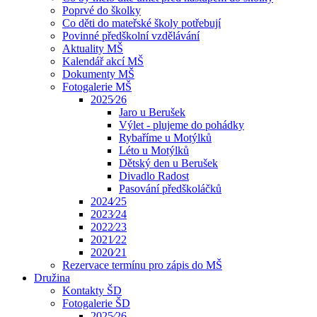
Poprvé do školky
Co děti do mateřské školy potřebují
Povinné předškolní vzdělávání
Aktuality MŠ
Kalendář akcí MŠ
Dokumenty MŠ
Fotogalerie MŠ
2025⁄26
Jaro u Berušek
Výlet - plujeme do pohádky
Rybaříme u Motýlků
Léto u Motýlků
Dětský den u Berušek
Divadlo Radost
Pasování předškoláčků
2024⁄25
2023⁄24
2022⁄23
2021⁄22
2020⁄21
Rezervace termínu pro zápis do MŠ
Družina
Kontakty ŠD
Fotogalerie ŠD
2025⁄26