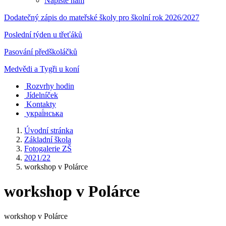
Napište nám
Dodatečný zápis do mateřské školy pro školní rok 2026/2027
Poslední týden u třeťáků
Pasování předškoláčků
Medvědi a Tygři u koní
Rozvrhy hodin
Jídelníček
Kontakty
украї́нська
Úvodní stránka
Základní škola
Fotogalerie ZŠ
2021/22
workshop v Polárce
workshop v Polárce
workshop v Polárce