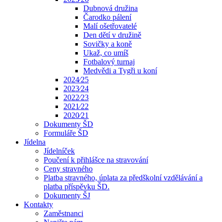
Dubnová družina
Čarodko pálení
Malí ošetřovatelé
Den dětí v družině
Sovičky a koně
Ukaž, co umíš
Fotbalový turnaj
Medvědi a Tygři u koní
2024⁄25
2023⁄24
2022⁄23
2021⁄22
2020⁄21
Dokumenty ŠD
Formuláře ŠD
Jídelna
Jídelníček
Poučení k přihlášce na stravování
Ceny stravného
Platba stravného, úplata za předškolní vzdělávání a
platba příspěvku ŠD.
Dokumenty ŠJ
Kontakty
Zaměstnanci