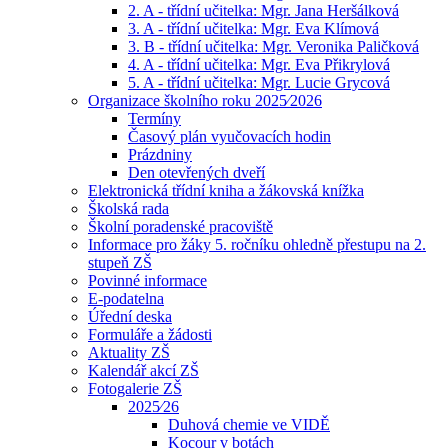
2. A - třídní učitelka: Mgr. Jana Heršálková
3. A - třídní učitelka: Mgr. Eva Klímová
3. B - třídní učitelka: Mgr. Veronika Paličková
4. A - třídní učitelka: Mgr. Eva Přikrylová
5. A - třídní učitelka: Mgr. Lucie Grycová
Organizace školního roku 2025⁄2026
Termíny
Časový plán vyučovacích hodin
Prázdniny
Den otevřených dveří
Elektronická třídní kniha a žákovská knížka
Školská rada
Školní poradenské pracoviště
Informace pro žáky 5. ročníku ohledně přestupu na 2.
stupeň ZŠ
Povinné informace
E-podatelna
Úřední deska
Formuláře a žádosti
Aktuality ZŠ
Kalendář akcí ZŠ
Fotogalerie ZŠ
2025⁄26
Duhová chemie ve VIDĚ
Kocour v botách