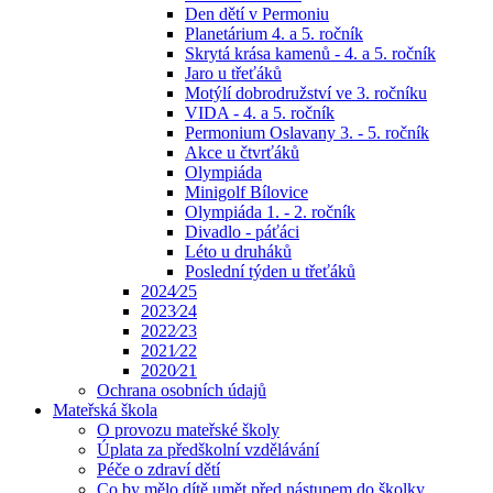
Den dětí v Permoniu
Planetárium 4. a 5. ročník
Skrytá krása kamenů - 4. a 5. ročník
Jaro u třeťáků
Motýlí dobrodružství ve 3. ročníku
VIDA - 4. a 5. ročník
Permonium Oslavany 3. - 5. ročník
Akce u čtvrťáků
Olympiáda
Minigolf Bílovice
Olympiáda 1. - 2. ročník
Divadlo - páťáci
Léto u druháků
Poslední týden u třeťáků
2024⁄25
2023⁄24
2022⁄23
2021⁄22
2020⁄21
Ochrana osobních údajů
Mateřská škola
O provozu mateřské školy
Úplata za předškolní vzdělávání
Péče o zdraví dětí
Co by mělo dítě umět před nástupem do školky