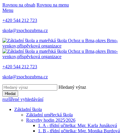
Rovnou na obsah
Rovnou na menu
Menu
+420 544 212 723
skola@zsochozubrna.cz
+420 544 212 723
skola@zsochozubrna.cz
Hledaný výraz
Hledat
rozšířené vyhledávání
Základní škola
Základní umělecká škola
Rozvrhy hodin 2025⁄2026
1. A - třídní učitelka: Mgr. Karla Junáková
1. B - třídní učitelka: Mgr. Monika Burdová