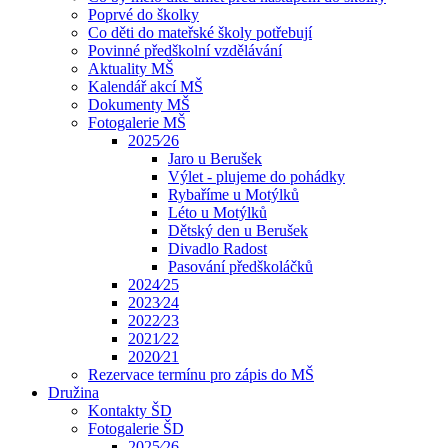
Poprvé do školky
Co děti do mateřské školy potřebují
Povinné předškolní vzdělávání
Aktuality MŠ
Kalendář akcí MŠ
Dokumenty MŠ
Fotogalerie MŠ
2025⁄26
Jaro u Berušek
Výlet - plujeme do pohádky
Rybaříme u Motýlků
Léto u Motýlků
Dětský den u Berušek
Divadlo Radost
Pasování předškoláčků
2024⁄25
2023⁄24
2022⁄23
2021⁄22
2020⁄21
Rezervace termínu pro zápis do MŠ
Družina
Kontakty ŠD
Fotogalerie ŠD
2025⁄26