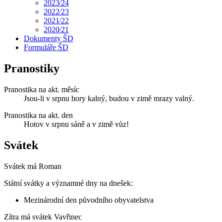
2023⁄24
2022⁄23
2021⁄22
2020⁄21
Dokumenty ŠD
Formuláře ŠD
Pranostiky
Pranostika na akt. měsíc
Jsou-li v srpnu hory kalný, budou v zimě mrazy valný.
Pranostika na akt. den
Hotov v srpnu sáně a v zimě vůz!
Svátek
Svátek má
Roman
Státní svátky a významné dny na dnešek:
Mezinárodní den původního obyvatelstva
Zítra má svátek
Vavřinec