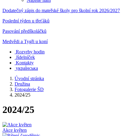
Napište nám
Dodatečný zápis do mateřské školy pro školní rok 2026/2027
Poslední týden u třeťáků
Pasování předškoláčků
Medvědi a Tygři u koní
Rozvrhy hodin
Jídelníček
Kontakty
украї́нська
Úvodní stránka
Družina
Fotogalerie ŠD
2024/25
2024/25
Akce květen