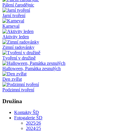
Pálení čarodějnic
Jarní tvoření
Karneval
Aktivity leden
Zimní radovánky
Tvoření v družině
Halloween, Památka zesnulých
Den zvířat
Podzimní tvoření
Družina
Kontakty ŠD
Fotogalerie ŠD
2025⁄26
2024⁄25