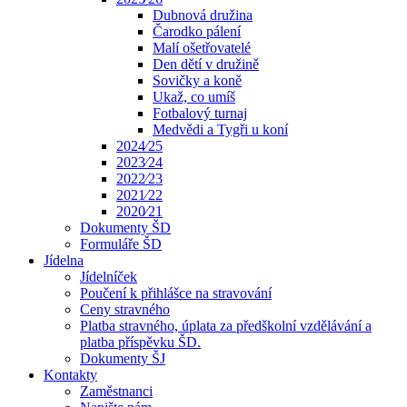
Dubnová družina
Čarodko pálení
Malí ošetřovatelé
Den dětí v družině
Sovičky a koně
Ukaž, co umíš
Fotbalový turnaj
Medvědi a Tygři u koní
2024⁄25
2023⁄24
2022⁄23
2021⁄22
2020⁄21
Dokumenty ŠD
Formuláře ŠD
Jídelna
Jídelníček
Poučení k přihlášce na stravování
Ceny stravného
Platba stravného, úplata za předškolní vzdělávání a
platba příspěvku ŠD.
Dokumenty ŠJ
Kontakty
Zaměstnanci