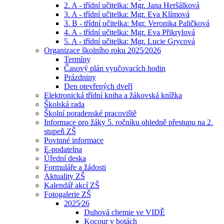
2. A - třídní učitelka: Mgr. Jana Heršálková
3. A - třídní učitelka: Mgr. Eva Klímová
3. B - třídní učitelka: Mgr. Veronika Paličková
4. A - třídní učitelka: Mgr. Eva Přikrylová
5. A - třídní učitelka: Mgr. Lucie Grycová
Organizace školního roku 2025⁄2026
Termíny
Časový plán vyučovacích hodin
Prázdniny
Den otevřených dveří
Elektronická třídní kniha a žákovská knížka
Školská rada
Školní poradenské pracoviště
Informace pro žáky 5. ročníku ohledně přestupu na 2.
stupeň ZŠ
Povinné informace
E-podatelna
Úřední deska
Formuláře a žádosti
Aktuality ZŠ
Kalendář akcí ZŠ
Fotogalerie ZŠ
2025⁄26
Duhová chemie ve VIDĚ
Kocour v botách