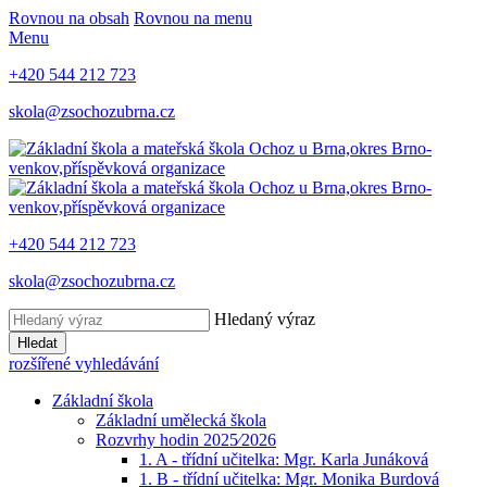
Rovnou na obsah
Rovnou na menu
Menu
+420 544 212 723
skola@zsochozubrna.cz
+420 544 212 723
skola@zsochozubrna.cz
Hledaný výraz
Hledat
rozšířené vyhledávání
Základní škola
Základní umělecká škola
Rozvrhy hodin 2025⁄2026
1. A - třídní učitelka: Mgr. Karla Junáková
1. B - třídní učitelka: Mgr. Monika Burdová