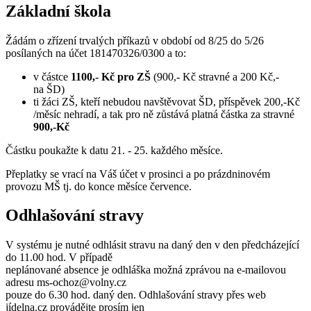
Základní škola
Žádám o zřízení trvalých příkazů v období od 8/25 do 5/26
posílaných na účet 181470326/0300 a to:
v částce
1100,- Kč pro ZŠ
(900,- Kč stravné a 200 Kč,-
na ŠD)
ti žáci ZŠ, kteří nebudou navštěvovat ŠD, příspěvek 200,-Kč
/měsíc nehradí, a tak pro ně zůstává platná částka za stravné
900,-Kč
Částku poukažte k datu 21. - 25. každého měsíce.
Přeplatky se vrací na Váš účet v prosinci a po prázdninovém
provozu MŠ tj. do konce měsíce července.
Odhlašování stravy
V systému je nutné odhlásit stravu na daný den v den předcházející
do 11.00 hod. V případě
neplánované absence je odhláška možná zprávou na e-mailovou
adresu ms-ochoz@volny.cz
pouze do 6.30 hod. daný den. Odhlašování stravy přes web
jídelna.cz provádějte prosím jen