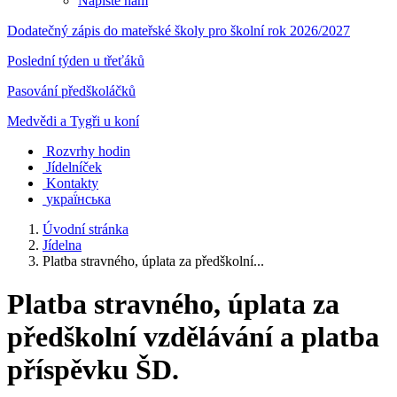
Napište nám
Dodatečný zápis do mateřské školy pro školní rok 2026/2027
Poslední týden u třeťáků
Pasování předškoláčků
Medvědi a Tygři u koní
Rozvrhy hodin
Jídelníček
Kontakty
украї́нська
Úvodní stránka
Jídelna
Platba stravného, úplata za předškolní...
Platba stravného, úplata za
předškolní vzdělávání a platba
příspěvku ŠD.