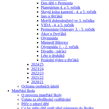
Den dětí v Permoniu
Planetárium 4. a 5. ročník
Skrytá krása kamenů - 4. a 5. ročník
Jaro u třeťáků
Motýlí dobrodružství ve 3. ročníku
VIDA - 4. a 5. ročník
Permonium Oslavany 3. - 5. ročník
Akce u čtvrťáků
Olympiáda
Minigolf Bílovice
Olympiáda 1. - 2. ročník
Divadlo - páťáci
Léto u druháků
Poslední týden u třeťáků
2024⁄25
2023⁄24
2022⁄23
2021⁄22
2020⁄21
Ochrana osobních údajů
Mateřská škola
O provozu mateřské školy
Úplata za předškolní vzdělávání
Péče o zdraví dětí
Co by mělo dítě umět před nástupem do školky