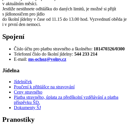
v aktuálním měsíci.
Jestliže nestihnete odhlášku do daných limitů, je možné si přijít
s jídlonosičem pro jídlo
do školní jídelny v čase od 11.15 do 13.00 hod. Vyzvednutí oběda je
i v první den nemoci.
Spojení
Číslo účtu pro platbu stravného a školného:
181470326/0300
Telefonní číslo do školní jídelny:
544 233 214
E-mail:
ms-ochoz@volny.cz
Jídelna
Jídelníček
Poučení k přihlášce na stravování
Ceny stravného
Platba stravného, úplata za předškolní vzdělávání a platba
příspěvku ŠD.
Dokumenty ŠJ
Pranostiky