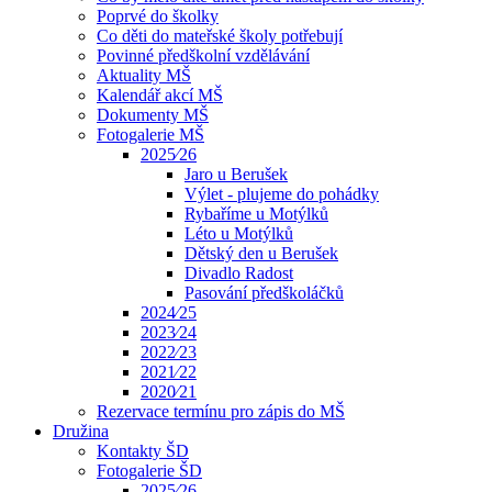
Poprvé do školky
Co děti do mateřské školy potřebují
Povinné předškolní vzdělávání
Aktuality MŠ
Kalendář akcí MŠ
Dokumenty MŠ
Fotogalerie MŠ
2025⁄26
Jaro u Berušek
Výlet - plujeme do pohádky
Rybaříme u Motýlků
Léto u Motýlků
Dětský den u Berušek
Divadlo Radost
Pasování předškoláčků
2024⁄25
2023⁄24
2022⁄23
2021⁄22
2020⁄21
Rezervace termínu pro zápis do MŠ
Družina
Kontakty ŠD
Fotogalerie ŠD
2025⁄26