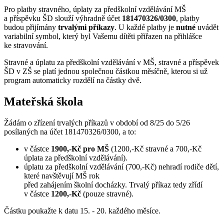
Pro platby stravného, úplaty za předškolní vzdělávání MŠ
a příspěvku ŠD slouží výhradně účet
181470326/0300
, platby
budou přijímány
trvalými příkazy
. U každé platby je
nutné
uvádět
variabilní symbol, který byl Vašemu dítěti přiřazen na přihlášce
ke stravování.
Stravné a úplatu za předškolní vzdělávání v MŠ, stravné a příspěvek
ŠD v ZŠ se platí jednou společnou částkou měsíčně, kterou si už
program automaticky rozdělí na částky dvě.
Mateřská škola
Žádám o zřízení trvalých příkazů v období od 8/25 do 5/26
posílaných na účet 181470326/0300, a to:
v částce
1900,-Kč pro MŠ
(1200,-Kč stravné a 700,-Kč
úplata za předškolní vzdělávání).
úplatu za předškolní vzdělávání (700,-Kč) nehradí rodiče dětí,
které navštěvují MŠ rok
před zahájením školní docházky. Trvalý příkaz tedy zřídí
v částce
1200,-Kč
(pouze stravné).
Částku poukažte k datu 15. - 20. každého měsíce.