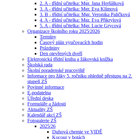
2. A - třídní učitelka: Mgr. Jana Heršálková
3. A - třídní učitelka: Mgr. Eva Klímová
3. B - třídní učitelka: Mgr. Veronika Paličková
4. A - třídní učitelka: Mgr. Eva Přikrylová
5. A - třídní učitelka: Mgr. Lucie Grycová
Organizace školního roku 2025⁄2026
Termíny
Časový plán vyučovacích hodin
Prázdniny
Den otevřených dveří
Elektronická třídní kniha a žákovská knížka
Školská rada
Školní poradenské pracoviště
Informace pro žáky 5. ročníku ohledně přestupu na 2.
stupeň ZŠ
Povinné informace
E-podatelna
Úřední deska
Formuláře a žádosti
Aktuality ZŠ
Kalendář akcí ZŠ
Fotogalerie ZŠ
2025⁄26
Duhová chemie ve VIDĚ
Kocour v botách