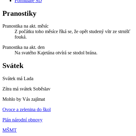
Formuláře ŠD
Pranostiky
Pranostika na akt. měsíc
Z počátku toho měsíce říká se, že opět studený vítr ze strnišť
fouká.
Pranostika na akt. den
Na svatého Kajetána otvírá se stodol brána.
Svátek
Svátek má
Lada
Zítra má svátek
Soběslav
Mohlo by Vás zajímat
Ovoce a zelenina do škol
Plán národní obnovy
MŠMT