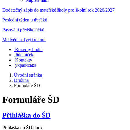
Napište nám
Dodatečný zápis do mateřské školy pro školní rok 2026/2027
Poslední týden u třeťáků
Pasování předškoláčků
Medvědi a Tygři u koní
Rozvrhy hodin
Jídelníček
Kontakty
украї́нська
Úvodní stránka
Družina
Formuláře ŠD
Formuláře ŠD
Přihláška do ŠD
Přihláška do ŠD.docx