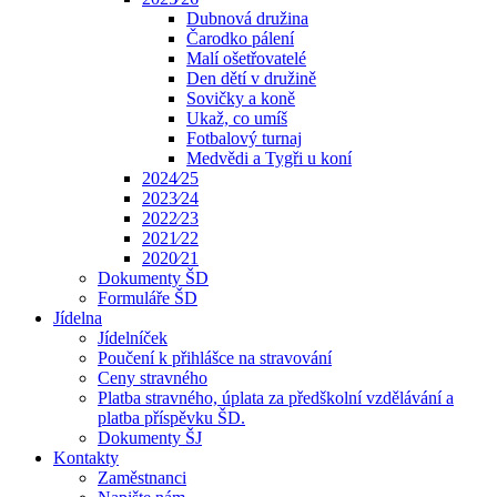
Dubnová družina
Čarodko pálení
Malí ošetřovatelé
Den dětí v družině
Sovičky a koně
Ukaž, co umíš
Fotbalový turnaj
Medvědi a Tygři u koní
2024⁄25
2023⁄24
2022⁄23
2021⁄22
2020⁄21
Dokumenty ŠD
Formuláře ŠD
Jídelna
Jídelníček
Poučení k přihlášce na stravování
Ceny stravného
Platba stravného, úplata za předškolní vzdělávání a
platba příspěvku ŠD.
Dokumenty ŠJ
Kontakty
Zaměstnanci