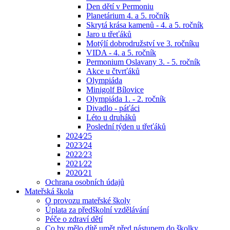
Den dětí v Permoniu
Planetárium 4. a 5. ročník
Skrytá krása kamenů - 4. a 5. ročník
Jaro u třeťáků
Motýlí dobrodružství ve 3. ročníku
VIDA - 4. a 5. ročník
Permonium Oslavany 3. - 5. ročník
Akce u čtvrťáků
Olympiáda
Minigolf Bílovice
Olympiáda 1. - 2. ročník
Divadlo - páťáci
Léto u druháků
Poslední týden u třeťáků
2024⁄25
2023⁄24
2022⁄23
2021⁄22
2020⁄21
Ochrana osobních údajů
Mateřská škola
O provozu mateřské školy
Úplata za předškolní vzdělávání
Péče o zdraví dětí
Co by mělo dítě umět před nástupem do školky