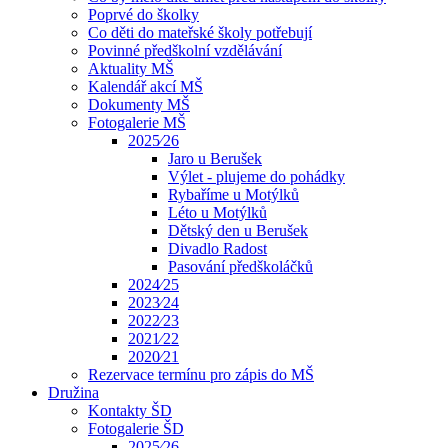
Poprvé do školky
Co děti do mateřské školy potřebují
Povinné předškolní vzdělávání
Aktuality MŠ
Kalendář akcí MŠ
Dokumenty MŠ
Fotogalerie MŠ
2025⁄26
Jaro u Berušek
Výlet - plujeme do pohádky
Rybaříme u Motýlků
Léto u Motýlků
Dětský den u Berušek
Divadlo Radost
Pasování předškoláčků
2024⁄25
2023⁄24
2022⁄23
2021⁄22
2020⁄21
Rezervace termínu pro zápis do MŠ
Družina
Kontakty ŠD
Fotogalerie ŠD
2025⁄26