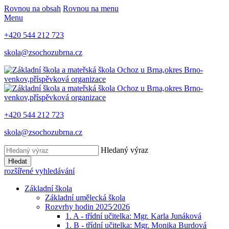
Rovnou na obsah
Rovnou na menu
Menu
+420 544 212 723
skola@zsochozubrna.cz
+420 544 212 723
skola@zsochozubrna.cz
Hledaný výraz
Hledat
rozšířené vyhledávání
Základní škola
Základní umělecká škola
Rozvrhy hodin 2025⁄2026
1. A - třídní učitelka: Mgr. Karla Junáková
1. B - třídní učitelka: Mgr. Monika Burdová