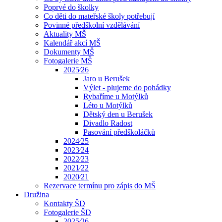
Poprvé do školky
Co děti do mateřské školy potřebují
Povinné předškolní vzdělávání
Aktuality MŠ
Kalendář akcí MŠ
Dokumenty MŠ
Fotogalerie MŠ
2025⁄26
Jaro u Berušek
Výlet - plujeme do pohádky
Rybaříme u Motýlků
Léto u Motýlků
Dětský den u Berušek
Divadlo Radost
Pasování předškoláčků
2024⁄25
2023⁄24
2022⁄23
2021⁄22
2020⁄21
Rezervace termínu pro zápis do MŠ
Družina
Kontakty ŠD
Fotogalerie ŠD
2025⁄26