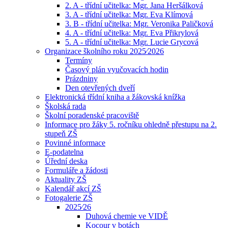
2. A - třídní učitelka: Mgr. Jana Heršálková
3. A - třídní učitelka: Mgr. Eva Klímová
3. B - třídní učitelka: Mgr. Veronika Paličková
4. A - třídní učitelka: Mgr. Eva Přikrylová
5. A - třídní učitelka: Mgr. Lucie Grycová
Organizace školního roku 2025⁄2026
Termíny
Časový plán vyučovacích hodin
Prázdniny
Den otevřených dveří
Elektronická třídní kniha a žákovská knížka
Školská rada
Školní poradenské pracoviště
Informace pro žáky 5. ročníku ohledně přestupu na 2.
stupeň ZŠ
Povinné informace
E-podatelna
Úřední deska
Formuláře a žádosti
Aktuality ZŠ
Kalendář akcí ZŠ
Fotogalerie ZŠ
2025⁄26
Duhová chemie ve VIDĚ
Kocour v botách