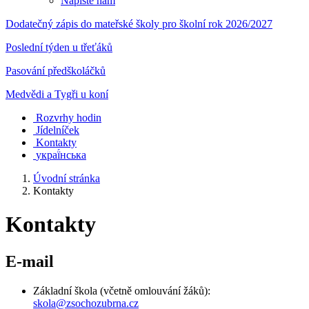
Napište nám
Dodatečný zápis do mateřské školy pro školní rok 2026/2027
Poslední týden u třeťáků
Pasování předškoláčků
Medvědi a Tygři u koní
Rozvrhy hodin
Jídelníček
Kontakty
украї́нська
Úvodní stránka
Kontakty
Kontakty
E-mail
Základní škola (včetně omlouvání žáků):
skola@zsochozubrna.cz