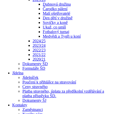
Dubnová družina
Čarodko pálení
Malí ošetřovatelé
Den dětí v družině
Sovičky a koně
Ukaž, co umíš
Fotbalový turnaj
Medvědi a Tygři u koní
2024⁄25
2023⁄24
2022⁄23
2021⁄22
2020⁄21
Dokumenty ŠD
Formuláře ŠD
Jídelna
Jídelníček
Poučení k přihlášce na stravování
Ceny stravného
Platba stravného, úplata za předškolní vzdělávání a
platba příspěvku ŠD.
Dokumenty ŠJ
Kontakty
Zaměstnanci