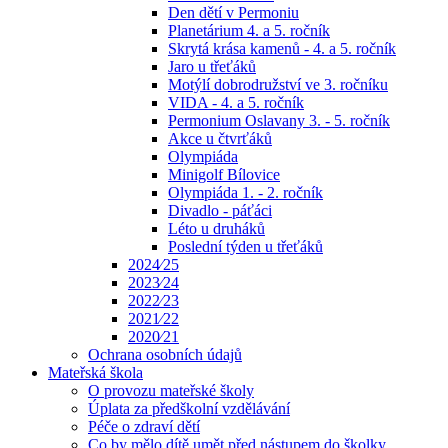
Den dětí v Permoniu
Planetárium 4. a 5. ročník
Skrytá krása kamenů - 4. a 5. ročník
Jaro u třeťáků
Motýlí dobrodružství ve 3. ročníku
VIDA - 4. a 5. ročník
Permonium Oslavany 3. - 5. ročník
Akce u čtvrťáků
Olympiáda
Minigolf Bílovice
Olympiáda 1. - 2. ročník
Divadlo - páťáci
Léto u druháků
Poslední týden u třeťáků
2024⁄25
2023⁄24
2022⁄23
2021⁄22
2020⁄21
Ochrana osobních údajů
Mateřská škola
O provozu mateřské školy
Úplata za předškolní vzdělávání
Péče o zdraví dětí
Co by mělo dítě umět před nástupem do školky