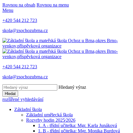
Rovnou na obsah
Rovnou na menu
Menu
+420 544 212 723
skola@zsochozubrna.cz
+420 544 212 723
skola@zsochozubrna.cz
Hledaný výraz
Hledat
rozšířené vyhledávání
Základní škola
Základní umělecká škola
Rozvrhy hodin 2025⁄2026
1. A - třídní učitelka: Mgr. Karla Junáková
1. B - třídní učitelka: Mgr. Monika Burdová