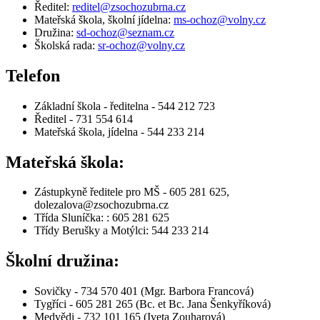
Ředitel:
reditel@zsochozubrna.cz
Mateřská škola, školní jídelna:
ms-ochoz@volny.cz
Družina:
sd-ochoz@seznam.cz
Školská rada:
sr-ochoz@volny.cz
Telefon
Základní škola - ředitelna - 544 212 723
Ředitel - 731 554 614
Mateřská škola, jídelna - 544 233 214
Mateřská škola:
Zástupkyně ředitele pro MŠ -
605 281 625,
dolezalova@zsochozubrna.cz
Třída Sluníčka
:
: 605 281 625
Třídy Berušky a Motýlci: 544 233 214
Školní družina:
Sovičky - 734 570 401 (Mgr. Barbora Francová)
Tygříci - 605 281 265 (Bc. et Bc. Jana Šenkyříková)
Medvědi - 732 101 165 (Iveta Zouharová)