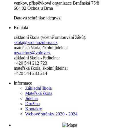
venkov, příspěvková organizace Brněnská 75/8
664 02 Ochoz u Brna
Datová schránka: jdeqtwz
Kontakt
základní škola (včetně omlouvání žáků):
skola@zsochozubrna.cz
mateřská škola, školní jídelna:
ms-ochoz@volny.cz
základní škola - ředitelna:
+420 544 212 723
mateřská škola, školní jídelna:
+420 544 233 214
Informace
Základní škola
Mateřská škola
Jídelna
Družina
Kontakty
Webové stránky 2020 - 2024