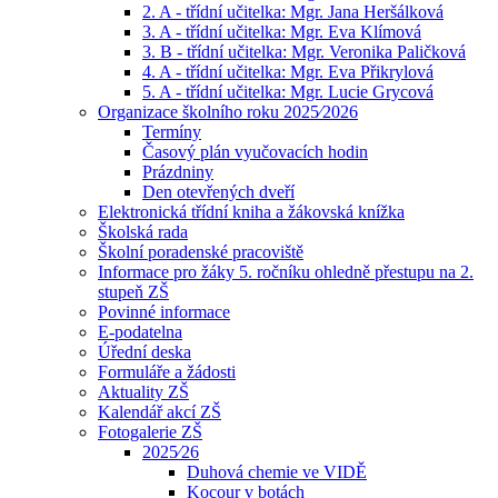
2. A - třídní učitelka: Mgr. Jana Heršálková
3. A - třídní učitelka: Mgr. Eva Klímová
3. B - třídní učitelka: Mgr. Veronika Paličková
4. A - třídní učitelka: Mgr. Eva Přikrylová
5. A - třídní učitelka: Mgr. Lucie Grycová
Organizace školního roku 2025⁄2026
Termíny
Časový plán vyučovacích hodin
Prázdniny
Den otevřených dveří
Elektronická třídní kniha a žákovská knížka
Školská rada
Školní poradenské pracoviště
Informace pro žáky 5. ročníku ohledně přestupu na 2.
stupeň ZŠ
Povinné informace
E-podatelna
Úřední deska
Formuláře a žádosti
Aktuality ZŠ
Kalendář akcí ZŠ
Fotogalerie ZŠ
2025⁄26
Duhová chemie ve VIDĚ
Kocour v botách