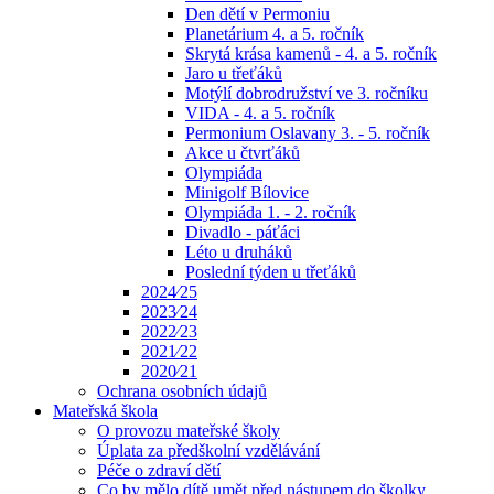
Den dětí v Permoniu
Planetárium 4. a 5. ročník
Skrytá krása kamenů - 4. a 5. ročník
Jaro u třeťáků
Motýlí dobrodružství ve 3. ročníku
VIDA - 4. a 5. ročník
Permonium Oslavany 3. - 5. ročník
Akce u čtvrťáků
Olympiáda
Minigolf Bílovice
Olympiáda 1. - 2. ročník
Divadlo - páťáci
Léto u druháků
Poslední týden u třeťáků
2024⁄25
2023⁄24
2022⁄23
2021⁄22
2020⁄21
Ochrana osobních údajů
Mateřská škola
O provozu mateřské školy
Úplata za předškolní vzdělávání
Péče o zdraví dětí
Co by mělo dítě umět před nástupem do školky