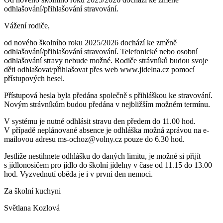
odhlašování/přihlašování stravování.
Vážení rodiče,
od nového školního roku 2025/2026 dochází ke změně
odhlašování/přihlašování stravování. Telefonické nebo osobní
odhlašování stravy nebude možné. Rodiče strávníků budou svoje
děti odhlašovat/přihlašovat přes web www.jidelna.cz pomocí
přístupových hesel.
Přístupová hesla byla předána společně s přihláškou ke stravování.
Novým strávníkům budou předána v nejbližším možném termínu.
V systému je nutné odhlásit stravu den předem do 11.00 hod.
V případě neplánované absence je odhláška možná zprávou na e-
mailovou adresu ms-ochoz@volny.cz pouze do 6.30 hod.
Jestliže nestihnete odhlášku do daných limitu, je možné si přijít
s jídlonosičem pro jídlo do školní jídelny v čase od 11.15 do 13.00
hod. Vyzvednutí oběda je i v první den nemoci.
Za školní kuchyni
Světlana Kozlová