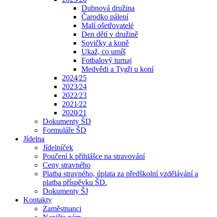
Dubnová družina
Čarodko pálení
Malí ošetřovatelé
Den dětí v družině
Sovičky a koně
Ukaž, co umíš
Fotbalový turnaj
Medvědi a Tygři u koní
2024⁄25
2023⁄24
2022⁄23
2021⁄22
2020⁄21
Dokumenty ŠD
Formuláře ŠD
Jídelna
Jídelníček
Poučení k přihlášce na stravování
Ceny stravného
Platba stravného, úplata za předškolní vzdělávání a
platba příspěvku ŠD.
Dokumenty ŠJ
Kontakty
Zaměstnanci