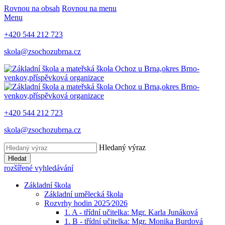
Rovnou na obsah
Rovnou na menu
Menu
+420 544 212 723
skola@zsochozubrna.cz
+420 544 212 723
skola@zsochozubrna.cz
Hledaný výraz
Hledat
rozšířené vyhledávání
Základní škola
Základní umělecká škola
Rozvrhy hodin 2025⁄2026
1. A - třídní učitelka: Mgr. Karla Junáková
1. B - třídní učitelka: Mgr. Monika Burdová