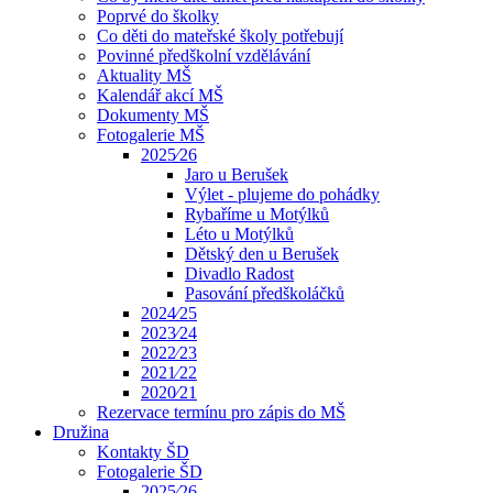
Poprvé do školky
Co děti do mateřské školy potřebují
Povinné předškolní vzdělávání
Aktuality MŠ
Kalendář akcí MŠ
Dokumenty MŠ
Fotogalerie MŠ
2025⁄26
Jaro u Berušek
Výlet - plujeme do pohádky
Rybaříme u Motýlků
Léto u Motýlků
Dětský den u Berušek
Divadlo Radost
Pasování předškoláčků
2024⁄25
2023⁄24
2022⁄23
2021⁄22
2020⁄21
Rezervace termínu pro zápis do MŠ
Družina
Kontakty ŠD
Fotogalerie ŠD
2025⁄26