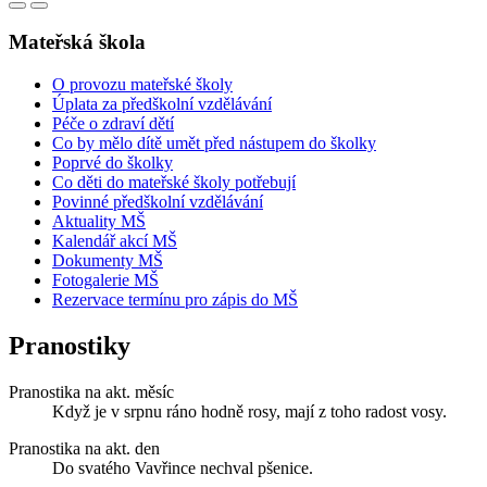
Mateřská škola
O provozu mateřské školy
Úplata za předškolní vzdělávání
Péče o zdraví dětí
Co by mělo dítě umět před nástupem do školky
Poprvé do školky
Co děti do mateřské školy potřebují
Povinné předškolní vzdělávání
Aktuality MŠ
Kalendář akcí MŠ
Dokumenty MŠ
Fotogalerie MŠ
Rezervace termínu pro zápis do MŠ
Pranostiky
Pranostika na akt. měsíc
Když je v srpnu ráno hodně rosy, mají z toho radost vosy.
Pranostika na akt. den
Do svatého Vavřince nechval pšenice.