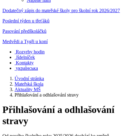
Napište nám
Dodatečný zápis do mateřské školy pro školní rok 2026/2027
Poslední týden u třeťáků
Pasování předškoláčků
Medvědi a Tygři u koní
Rozvrhy hodin
Jídelníček
Kontakty
украї́нська
Úvodní stránka
Mateřská škola
Aktuality MŠ
Přihlašování a odhlašování stravy
Přihlašování a odhlašování
stravy
Od nového školního roku 2025/2026 dochází ke změně