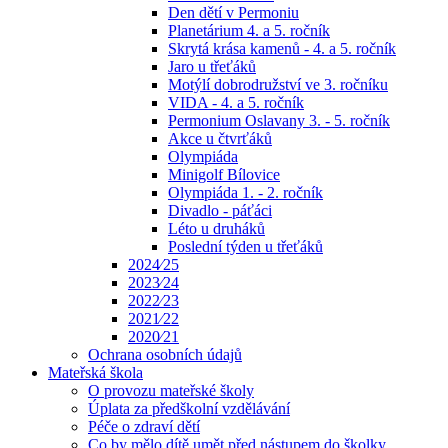
Den dětí v Permoniu
Planetárium 4. a 5. ročník
Skrytá krása kamenů - 4. a 5. ročník
Jaro u třeťáků
Motýlí dobrodružství ve 3. ročníku
VIDA - 4. a 5. ročník
Permonium Oslavany 3. - 5. ročník
Akce u čtvrťáků
Olympiáda
Minigolf Bílovice
Olympiáda 1. - 2. ročník
Divadlo - páťáci
Léto u druháků
Poslední týden u třeťáků
2024⁄25
2023⁄24
2022⁄23
2021⁄22
2020⁄21
Ochrana osobních údajů
Mateřská škola
O provozu mateřské školy
Úplata za předškolní vzdělávání
Péče o zdraví dětí
Co by mělo dítě umět před nástupem do školky