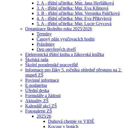
2. A - třídní učitelka: Mgr. Jana Heršálková
3. A - třídní učitelka: Mgr. Eva Klímová
3. B - třídní učitelka: Mgr. Veronika Paličková
4. A - třídní učitelka: Mgr. Eva Přikrylová
5. A - třídní učitelka: Mgr. Lucie Grycová
Organizace školního roku 2025⁄2026
Termíny
Časový plán vyučovacích hodin
Prázdniny
Den otevřených dveří
Elektronická třídní kniha a žákovská knížka
Školská rada
Školní poradenské pracoviště
Informace pro žáky 5. ročníku ohledně přestupu na 2.
stupeň ZŠ
Povinné informace
E-podatelna
Úřední deska
Formuláře a žádosti
Aktuality ZŠ
Kalendář akcí ZŠ
Fotogalerie ZŠ
2025⁄26
Duhová chemie ve VIDĚ
Kocour v botách