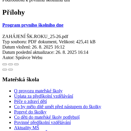
Přílohy
Program prvního školního dne
ZAHÁJENÍ ŠK.ROKU_25-26.pdf
Typ souboru: PDF dokument, Velikost: 425,41 kB
Datum vložení:
26. 8. 2025 16:12
Datum poslední aktualizace:
26. 8. 2025 16:14
Autor:
Správce Webu
Mateřská škola
O provozu mateřské školy
Úplata za předškolní vzdělávání
Péče o zdraví dětí
Co by mělo dítě umět před nástupem do školky
Poprvé do školky
Co děti do mateřské školy potřebují
Povinné předškolní vzdělávání
Aktuality MŠ