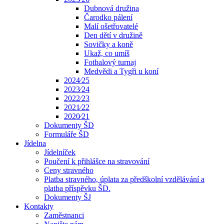
Dubnová družina
Čarodko pálení
Malí ošetřovatelé
Den dětí v družině
Sovičky a koně
Ukaž, co umíš
Fotbalový turnaj
Medvědi a Tygři u koní
2024⁄25
2023⁄24
2022⁄23
2021⁄22
2020⁄21
Dokumenty ŠD
Formuláře ŠD
Jídelna
Jídelníček
Poučení k přihlášce na stravování
Ceny stravného
Platba stravného, úplata za předškolní vzdělávání a
platba příspěvku ŠD.
Dokumenty ŠJ
Kontakty
Zaměstnanci