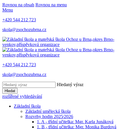
Rovnou na obsah
Rovnou na menu
Menu
+420 544 212 723
skola@zsochozubrna.cz
+420 544 212 723
skola@zsochozubrna.cz
Hledaný výraz
Hledat
rozšířené vyhledávání
Základní škola
Základní umělecká škola
Rozvrhy hodin 2025⁄2026
1. A - třídní učitelka: Mgr. Karla Junáková
1. B - třídní učitelka: Mgr. Monika Burdová