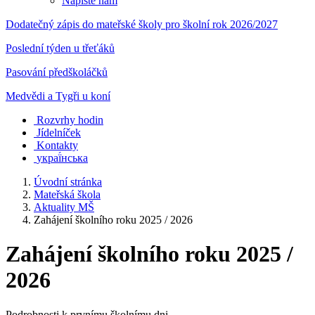
Napište nám
Dodatečný zápis do mateřské školy pro školní rok 2026/2027
Poslední týden u třeťáků
Pasování předškoláčků
Medvědi a Tygři u koní
Rozvrhy hodin
Jídelníček
Kontakty
украї́нська
Úvodní stránka
Mateřská škola
Aktuality MŠ
Zahájení školního roku 2025 / 2026
Zahájení školního roku 2025 /
2026
Podrobnosti k prvnímu školnímu dni