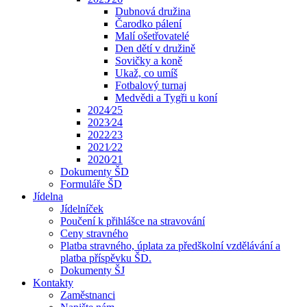
Dubnová družina
Čarodko pálení
Malí ošetřovatelé
Den dětí v družině
Sovičky a koně
Ukaž, co umíš
Fotbalový turnaj
Medvědi a Tygři u koní
2024⁄25
2023⁄24
2022⁄23
2021⁄22
2020⁄21
Dokumenty ŠD
Formuláře ŠD
Jídelna
Jídelníček
Poučení k přihlášce na stravování
Ceny stravného
Platba stravného, úplata za předškolní vzdělávání a
platba příspěvku ŠD.
Dokumenty ŠJ
Kontakty
Zaměstnanci