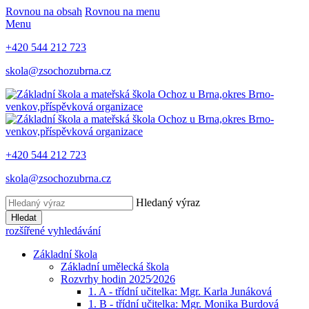
Rovnou na obsah
Rovnou na menu
Menu
+420 544 212 723
skola@zsochozubrna.cz
+420 544 212 723
skola@zsochozubrna.cz
Hledaný výraz
Hledat
rozšířené vyhledávání
Základní škola
Základní umělecká škola
Rozvrhy hodin 2025⁄2026
1. A - třídní učitelka: Mgr. Karla Junáková
1. B - třídní učitelka: Mgr. Monika Burdová