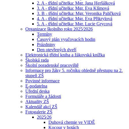
2. A - třídní učitelka: Mgr. Jana Heršálková
3. A - třídní učitelka: Mgr. Eva Klímová
3. B - třídní učitelka: Mgr. Veronika Paličková
4. A - třídní učitelka: Mgr. Eva Přikrylová
5. A - třídní učitelka: Mgr. Lucie Grycová
Organizace školního roku 2025⁄2026
Termíny
Časový plán vyučovacích hodin
Prázdniny
Den otevřených dveří
Elektronická třídní kniha a žákovská knížka
Školská rada
Školní poradenské pracoviště
Informace pro žáky 5. ročníku ohledně přestupu na 2.
stupeň ZŠ
Povinné informace
E-podatelna
Úřední deska
Formuláře a žádosti
Aktuality ZŠ
Kalendář akcí ZŠ
Fotogalerie ZŠ
2025⁄26
Duhová chemie ve VIDĚ
Kocour v botách