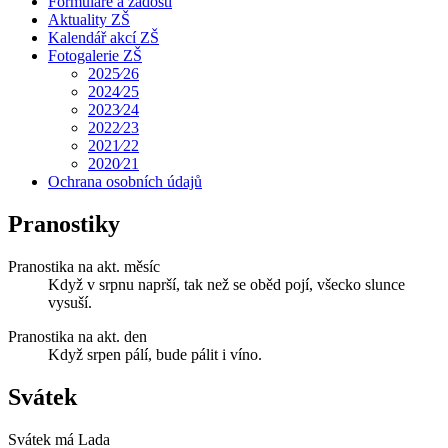
Formuláře a žádosti
Aktuality ZŠ
Kalendář akcí ZŠ
Fotogalerie ZŠ
2025⁄26
2024⁄25
2023⁄24
2022⁄23
2021⁄22
2020⁄21
Ochrana osobních údajů
Pranostiky
Pranostika na akt. měsíc
Když v srpnu naprší, tak než se oběd pojí, všecko slunce
vysuší.
Pranostika na akt. den
Když srpen pálí, bude pálit i víno.
Svátek
Svátek má
Lada