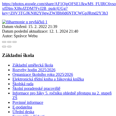
https://photos.google.com/share/AF1QipOFSE1JkwMS_FUIRC6vs
xfDlm-XI8oJZDM7FvJ2B_pu4cjUGg?
key=Z0V3TGJKNl82Y0gwZWJBb0d6NTlCWGpJRmd2Y3h3
Datum vložení:
15. 2. 2022 21:39
Datum poslední aktualizace:
12. 1. 2024 21:40
Autor:
Správce Webu
Základní škola
Základní umělecká škola
Rozvrhy hodin 2025⁄2026
Organizace školního roku 2025⁄2026
Elektronická třídní kniha a žákovská knížka
Školská rada
Školní poradenské pracoviště
Informace pro žáky 5. ročníku ohledně přestupu na 2. stupeň
ZŠ
Povinné informace
E-podatelna
Úřední deska