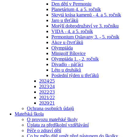
Den dětí v Permoniu
Planetárium 4. a 5. ročník
Skrytá krása kamenů - 4. a 5. ročník
Jaro u třeťáků
Motýlí dobrodružství ve 3. ročníku
VIDA - 4. a 5. ročník
Permonium Oslavany 3. - 5. ročník
Akce u čtvrťáků
Olympiáda
Minigolf Bílovice
Olympiáda 1. - 2. ročník
Divadlo - páťáci
Léto u druháků
Poslední týden u třeťáků
2024⁄25
2023⁄24
2022⁄23
2021⁄22
2020⁄21
Ochrana osobních údajů
Mateřská škola
O provozu mateřské školy
Úplata za předškolní vzdělávání
Péče o zdraví dětí
Co by mělo dítě umět před nástupem do školky