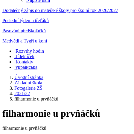
Napište nám
Dodatečný zápis do mateřské školy pro školní rok 2026/2027
Poslední týden u třeťáků
Pasování předškoláčků
Medvědi a Tygři u koní
Rozvrhy hodin
Jídelníček
Kontakty
украї́нська
Úvodní stránka
Základní škola
Fotogalerie ZŠ
2021/22
filharmonie u prvňáčků
filharmonie u prvňáčků
filharmonie u prvňáčků