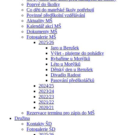
Poprvé do školky
Co děti do mateřské školy potřebují
Povinné předškolní vzdělávání
Aktuality MŠ
Kalendář akcí MŠ
Dokumenty MŠ
Fotogalerie MŠ
2025⁄26
Jaro u Berušek
Výlet - plujeme do pohádky
Rybaříme u Motýlků
Léto u Motýlků
Dětský den u Berušek
Divadlo Radost
Pasování předškoláčků
2024⁄25
2023⁄24
2022⁄23
2021⁄22
2020⁄21
Rezervace termínu pro zápis do MŠ
Družina
Kontakty ŠD
Fotogalerie ŠD
2025⁄26