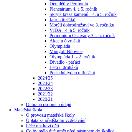
Den dětí v Permoniu
Planetárium 4. a 5. ročník
Skrytá krása kamenů - 4. a 5. ročník
Jaro u třeťáků
Motýlí dobrodružství ve 3. ročníku
VIDA - 4. a 5. ročník
Permonium Oslavany 3. - 5. ročník
Akce u čtvrťáků
Olympiáda
Minigolf Bílovice
Olympiáda 1. - 2. ročník
Divadlo - páťáci
Léto u druháků
Poslední týden u třeťáků
2024⁄25
2023⁄24
2022⁄23
2021⁄22
2020⁄21
Ochrana osobních údajů
Mateřská škola
O provozu mateřské školy
Úplata za předškolní vzdělávání
Péče o zdraví dětí
Co by mělo dítě umět před nástupem do školky