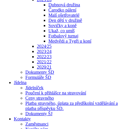
Dubnová družina
Čarodko pálení
Malí ošetřovatelé
Den dětí v družině
Sovičky a koně
Ukaž, co umíš
Fotbalový turnaj
Medvědi a Tygři u koní
2024⁄25
2023⁄24
2022⁄23
2021⁄22
2020⁄21
Dokumenty ŠD
Formuláře ŠD
Jídelna
Jídelníček
Poučení k přihlášce na stravování
Ceny stravného
Platba stravného, úplata za předškolní vzdělávání a
platba příspěvku ŠD.
Dokumenty ŠJ
Kontakty
Zaměstnanci