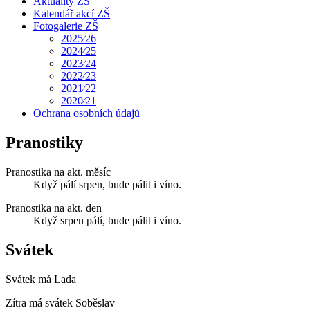
Aktuality ZŠ
Kalendář akcí ZŠ
Fotogalerie ZŠ
2025⁄26
2024⁄25
2023⁄24
2022⁄23
2021⁄22
2020⁄21
Ochrana osobních údajů
Pranostiky
Pranostika na akt. měsíc
Když pálí srpen, bude pálit i víno.
Pranostika na akt. den
Když srpen pálí, bude pálit i víno.
Svátek
Svátek má
Lada
Zítra má svátek
Soběslav