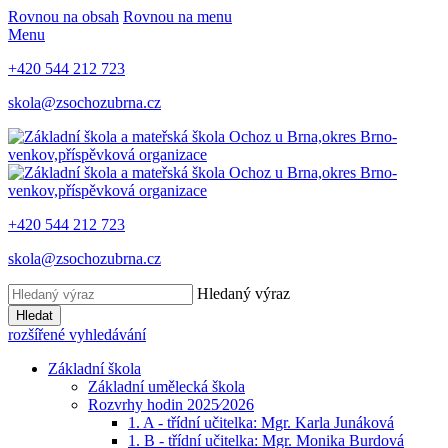
Rovnou na obsah
Rovnou na menu
Menu
+420 544 212 723
skola@zsochozubrna.cz
+420 544 212 723
skola@zsochozubrna.cz
Hledaný výraz
Hledat
rozšířené vyhledávání
Základní škola
Základní umělecká škola
Rozvrhy hodin 2025⁄2026
1. A - třídní učitelka: Mgr. Karla Junáková
1. B - třídní učitelka: Mgr. Monika Burdová