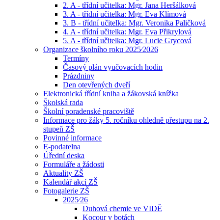
2. A - třídní učitelka: Mgr. Jana Heršálková
3. A - třídní učitelka: Mgr. Eva Klímová
3. B - třídní učitelka: Mgr. Veronika Paličková
4. A - třídní učitelka: Mgr. Eva Přikrylová
5. A - třídní učitelka: Mgr. Lucie Grycová
Organizace školního roku 2025⁄2026
Termíny
Časový plán vyučovacích hodin
Prázdniny
Den otevřených dveří
Elektronická třídní kniha a žákovská knížka
Školská rada
Školní poradenské pracoviště
Informace pro žáky 5. ročníku ohledně přestupu na 2.
stupeň ZŠ
Povinné informace
E-podatelna
Úřední deska
Formuláře a žádosti
Aktuality ZŠ
Kalendář akcí ZŠ
Fotogalerie ZŠ
2025⁄26
Duhová chemie ve VIDĚ
Kocour v botách