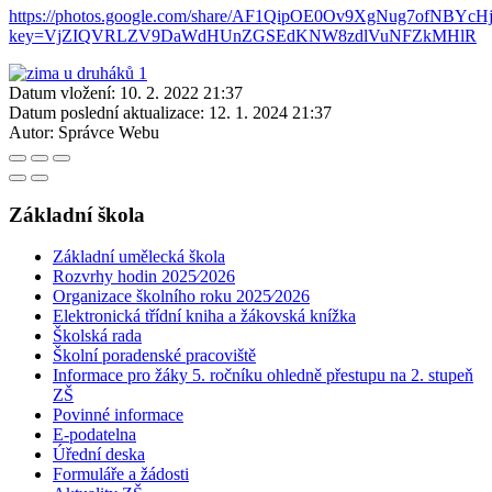
https://photos.google.com/share/AF1QipOE0Ov9XgNug7ofN
key=VjZIQVRLZV9DaWdHUnZGSEdKNW8zdlVuNFZkMHlR
Datum vložení:
10. 2. 2022 21:37
Datum poslední aktualizace:
12. 1. 2024 21:37
Autor:
Správce Webu
Základní škola
Základní umělecká škola
Rozvrhy hodin 2025⁄2026
Organizace školního roku 2025⁄2026
Elektronická třídní kniha a žákovská knížka
Školská rada
Školní poradenské pracoviště
Informace pro žáky 5. ročníku ohledně přestupu na 2. stupeň
ZŠ
Povinné informace
E-podatelna
Úřední deska
Formuláře a žádosti