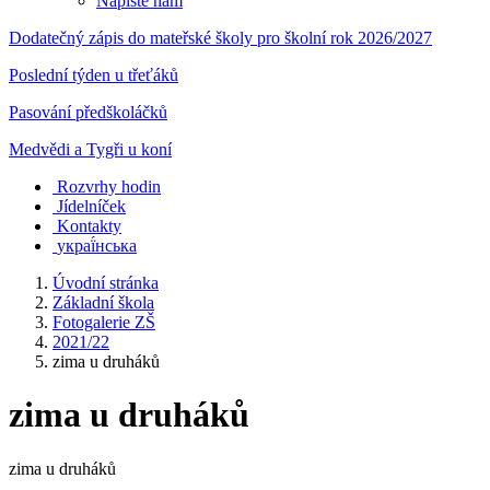
Napište nám
Dodatečný zápis do mateřské školy pro školní rok 2026/2027
Poslední týden u třeťáků
Pasování předškoláčků
Medvědi a Tygři u koní
Rozvrhy hodin
Jídelníček
Kontakty
украї́нська
Úvodní stránka
Základní škola
Fotogalerie ZŠ
2021/22
zima u druháků
zima u druháků
zima u druháků