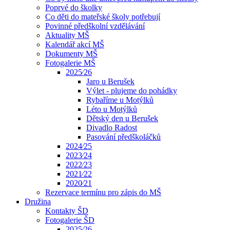
Poprvé do školky
Co děti do mateřské školy potřebují
Povinné předškolní vzdělávání
Aktuality MŠ
Kalendář akcí MŠ
Dokumenty MŠ
Fotogalerie MŠ
2025⁄26
Jaro u Berušek
Výlet - plujeme do pohádky
Rybaříme u Motýlků
Léto u Motýlků
Dětský den u Berušek
Divadlo Radost
Pasování předškoláčků
2024⁄25
2023⁄24
2022⁄23
2021⁄22
2020⁄21
Rezervace termínu pro zápis do MŠ
Družina
Kontakty ŠD
Fotogalerie ŠD
2025⁄26