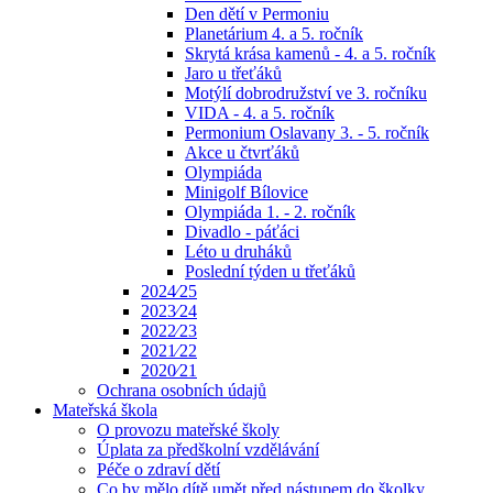
Den dětí v Permoniu
Planetárium 4. a 5. ročník
Skrytá krása kamenů - 4. a 5. ročník
Jaro u třeťáků
Motýlí dobrodružství ve 3. ročníku
VIDA - 4. a 5. ročník
Permonium Oslavany 3. - 5. ročník
Akce u čtvrťáků
Olympiáda
Minigolf Bílovice
Olympiáda 1. - 2. ročník
Divadlo - páťáci
Léto u druháků
Poslední týden u třeťáků
2024⁄25
2023⁄24
2022⁄23
2021⁄22
2020⁄21
Ochrana osobních údajů
Mateřská škola
O provozu mateřské školy
Úplata za předškolní vzdělávání
Péče o zdraví dětí
Co by mělo dítě umět před nástupem do školky