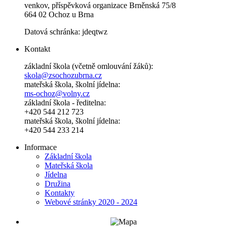
venkov, příspěvková organizace Brněnská 75/8
664 02 Ochoz u Brna
Datová schránka: jdeqtwz
Kontakt
základní škola (včetně omlouvání žáků):
skola@zsochozubrna.cz
mateřská škola, školní jídelna:
ms-ochoz@volny.cz
základní škola - ředitelna:
+420 544 212 723
mateřská škola, školní jídelna:
+420 544 233 214
Informace
Základní škola
Mateřská škola
Jídelna
Družina
Kontakty
Webové stránky 2020 - 2024