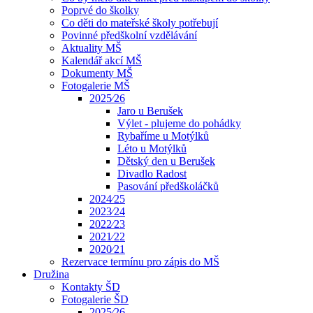
Poprvé do školky
Co děti do mateřské školy potřebují
Povinné předškolní vzdělávání
Aktuality MŠ
Kalendář akcí MŠ
Dokumenty MŠ
Fotogalerie MŠ
2025⁄26
Jaro u Berušek
Výlet - plujeme do pohádky
Rybaříme u Motýlků
Léto u Motýlků
Dětský den u Berušek
Divadlo Radost
Pasování předškoláčků
2024⁄25
2023⁄24
2022⁄23
2021⁄22
2020⁄21
Rezervace termínu pro zápis do MŠ
Družina
Kontakty ŠD
Fotogalerie ŠD
2025⁄26