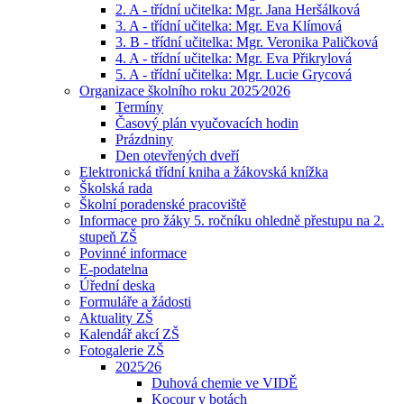
2. A - třídní učitelka: Mgr. Jana Heršálková
3. A - třídní učitelka: Mgr. Eva Klímová
3. B - třídní učitelka: Mgr. Veronika Paličková
4. A - třídní učitelka: Mgr. Eva Přikrylová
5. A - třídní učitelka: Mgr. Lucie Grycová
Organizace školního roku 2025⁄2026
Termíny
Časový plán vyučovacích hodin
Prázdniny
Den otevřených dveří
Elektronická třídní kniha a žákovská knížka
Školská rada
Školní poradenské pracoviště
Informace pro žáky 5. ročníku ohledně přestupu na 2.
stupeň ZŠ
Povinné informace
E-podatelna
Úřední deska
Formuláře a žádosti
Aktuality ZŠ
Kalendář akcí ZŠ
Fotogalerie ZŠ
2025⁄26
Duhová chemie ve VIDĚ
Kocour v botách