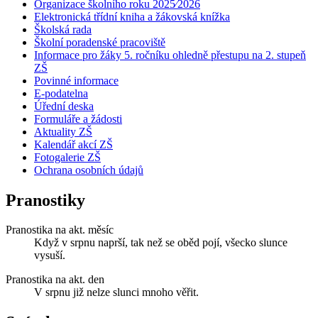
Organizace školního roku 2025⁄2026
Elektronická třídní kniha a žákovská knížka
Školská rada
Školní poradenské pracoviště
Informace pro žáky 5. ročníku ohledně přestupu na 2. stupeň
ZŠ
Povinné informace
E-podatelna
Úřední deska
Formuláře a žádosti
Aktuality ZŠ
Kalendář akcí ZŠ
Fotogalerie ZŠ
Ochrana osobních údajů
Pranostiky
Pranostika na akt. měsíc
Když v srpnu naprší, tak než se oběd pojí, všecko slunce
vysuší.
Pranostika na akt. den
V srpnu již nelze slunci mnoho věřit.