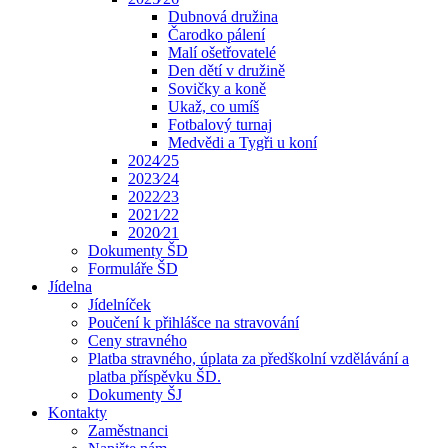
Dubnová družina
Čarodko pálení
Malí ošetřovatelé
Den dětí v družině
Sovičky a koně
Ukaž, co umíš
Fotbalový turnaj
Medvědi a Tygři u koní
2024⁄25
2023⁄24
2022⁄23
2021⁄22
2020⁄21
Dokumenty ŠD
Formuláře ŠD
Jídelna
Jídelníček
Poučení k přihlášce na stravování
Ceny stravného
Platba stravného, úplata za předškolní vzdělávání a
platba příspěvku ŠD.
Dokumenty ŠJ
Kontakty
Zaměstnanci