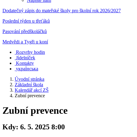
Napište nám
Dodatečný zápis do mateřské školy pro školní rok 2026/2027
Poslední týden u třeťáků
Pasování předškoláčků
Medvědi a Tygři u koní
Rozvrhy hodin
Jídelníček
Kontakty
украї́нська
Úvodní stránka
Základní škola
Kalendář akcí ZŠ
Zubní prevence
Zubní prevence
Kdy:
6. 5. 2025 8:00