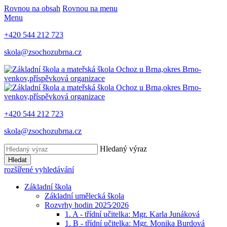
Rovnou na obsah
Rovnou na menu
Menu
+420 544 212 723
skola@zsochozubrna.cz
+420 544 212 723
skola@zsochozubrna.cz
Hledaný výraz
Hledat
rozšířené vyhledávání
Základní škola
Základní umělecká škola
Rozvrhy hodin 2025⁄2026
1. A - třídní učitelka: Mgr. Karla Junáková
1. B - třídní učitelka: Mgr. Monika Burdová