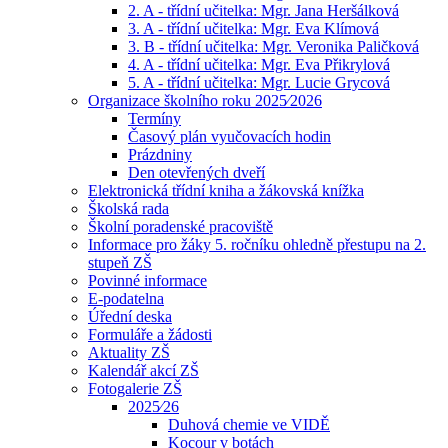
2. A - třídní učitelka: Mgr. Jana Heršálková
3. A - třídní učitelka: Mgr. Eva Klímová
3. B - třídní učitelka: Mgr. Veronika Paličková
4. A - třídní učitelka: Mgr. Eva Přikrylová
5. A - třídní učitelka: Mgr. Lucie Grycová
Organizace školního roku 2025⁄2026
Termíny
Časový plán vyučovacích hodin
Prázdniny
Den otevřených dveří
Elektronická třídní kniha a žákovská knížka
Školská rada
Školní poradenské pracoviště
Informace pro žáky 5. ročníku ohledně přestupu na 2.
stupeň ZŠ
Povinné informace
E-podatelna
Úřední deska
Formuláře a žádosti
Aktuality ZŠ
Kalendář akcí ZŠ
Fotogalerie ZŠ
2025⁄26
Duhová chemie ve VIDĚ
Kocour v botách