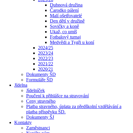
Dubnová družina
Čarodko pálení
Malí ošetřovatelé
Den dětí v družině
Sovičky a koně
Ukaž, co umíš
Fotbalový turnaj
Medvědi a Tygři u koní
2024⁄25
2023⁄24
2022⁄23
2021⁄22
2020⁄21
Dokumenty ŠD
Formuláře ŠD
Jídelna
Jídelníček
Poučení k přihlášce na stravování
Ceny stravného
Platba stravného, úplata za předškolní vzdělávání a
platba příspěvku ŠD.
Dokumenty ŠJ
Kontakty
Zaměstnanci