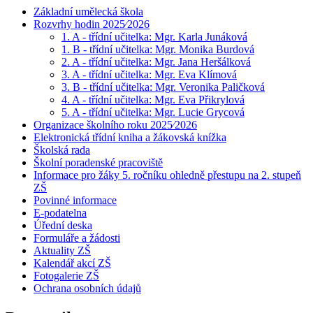
Základní umělecká škola
Rozvrhy hodin 2025⁄2026
1. A - třídní učitelka: Mgr. Karla Junáková
1. B - třídní učitelka: Mgr. Monika Burdová
2. A - třídní učitelka: Mgr. Jana Heršálková
3. A - třídní učitelka: Mgr. Eva Klímová
3. B - třídní učitelka: Mgr. Veronika Paličková
4. A - třídní učitelka: Mgr. Eva Přikrylová
5. A - třídní učitelka: Mgr. Lucie Grycová
Organizace školního roku 2025⁄2026
Elektronická třídní kniha a žákovská knížka
Školská rada
Školní poradenské pracoviště
Informace pro žáky 5. ročníku ohledně přestupu na 2. stupeň
ZŠ
Povinné informace
E-podatelna
Úřední deska
Formuláře a žádosti
Aktuality ZŠ
Kalendář akcí ZŠ
Fotogalerie ZŠ
Ochrana osobních údajů