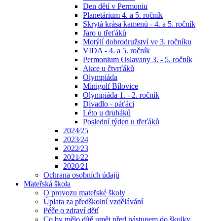
Den dětí v Permoniu
Planetárium 4. a 5. ročník
Skrytá krása kamenů - 4. a 5. ročník
Jaro u třeťáků
Motýlí dobrodružství ve 3. ročníku
VIDA - 4. a 5. ročník
Permonium Oslavany 3. - 5. ročník
Akce u čtvrťáků
Olympiáda
Minigolf Bílovice
Olympiáda 1. - 2. ročník
Divadlo - páťáci
Léto u druháků
Poslední týden u třeťáků
2024⁄25
2023⁄24
2022⁄23
2021⁄22
2020⁄21
Ochrana osobních údajů
Mateřská škola
O provozu mateřské školy
Úplata za předškolní vzdělávání
Péče o zdraví dětí
Co by mělo dítě umět před nástupem do školky