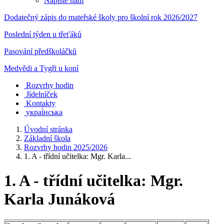
Napište nám
Dodatečný zápis do mateřské školy pro školní rok 2026/2027
Poslední týden u třeťáků
Pasování předškoláčků
Medvědi a Tygři u koní
Rozvrhy hodin
Jídelníček
Kontakty
украї́нська
Úvodní stránka
Základní škola
Rozvrhy hodin 2025/2026
1. A - třídní učitelka: Mgr. Karla...
1. A - třídní učitelka: Mgr.
Karla Junáková