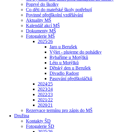
Poprvé do školky
Co děti do mateřské školy potřebují
Povinné předškolní vzdělávání
Aktuality MŠ
Kalendář akcí MŠ
Dokumenty MŠ
Fotogalerie MŠ
2025⁄26
Jaro u Berušek
Výlet - plujeme do pohádky
Rybaříme u Motýlků
Léto u Motýlků
Dětský den u Berušek
Divadlo Radost
Pasování předškoláčků
2024⁄25
2023⁄24
2022⁄23
2021⁄22
2020⁄21
Rezervace termínu pro zápis do MŠ
Družina
Kontakty ŠD
Fotogalerie ŠD
2025⁄26