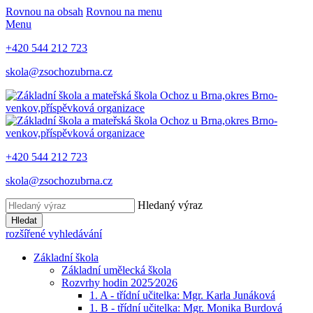
Rovnou na obsah
Rovnou na menu
Menu
+420 544 212 723
skola@zsochozubrna.cz
+420 544 212 723
skola@zsochozubrna.cz
Hledaný výraz
Hledat
rozšířené vyhledávání
Základní škola
Základní umělecká škola
Rozvrhy hodin 2025⁄2026
1. A - třídní učitelka: Mgr. Karla Junáková
1. B - třídní učitelka: Mgr. Monika Burdová