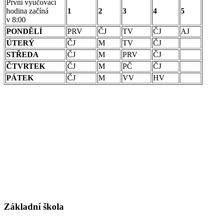
První vyučovací
hodina začíná
1
2
3
4
5
v 8:00
PONDĚLÍ
PRV
ČJ
TV
ČJ
AJ
ÚTERÝ
ČJ
M
TV
ČJ
STŘEDA
ČJ
M
PRV
ČJ
ČTVRTEK
ČJ
M
PČ
ČJ
PÁTEK
ČJ
M
VV
HV
Základní škola