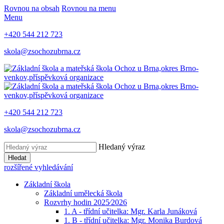
Rovnou na obsah
Rovnou na menu
Menu
+420 544 212 723
skola@zsochozubrna.cz
+420 544 212 723
skola@zsochozubrna.cz
Hledaný výraz
Hledat
rozšířené vyhledávání
Základní škola
Základní umělecká škola
Rozvrhy hodin 2025⁄2026
1. A - třídní učitelka: Mgr. Karla Junáková
1. B - třídní učitelka: Mgr. Monika Burdová