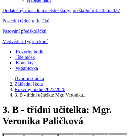
Napište nám
Dodatečný zápis do mateřské školy pro školní rok 2026/2027
Poslední týden u třeťáků
Pasování předškoláčků
Medvědi a Tygři u koní
Rozvrhy hodin
Jídelníček
Kontakty
украї́нська
Úvodní stránka
Základní škola
Rozvrhy hodin 2025/2026
3. B - třídní učitelka: Mgr. Veronika...
3. B - třídní učitelka: Mgr.
Veronika Paličková