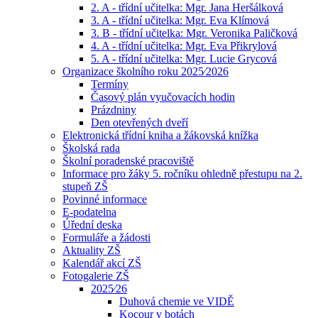
2. A - třídní učitelka: Mgr. Jana Heršálková
3. A - třídní učitelka: Mgr. Eva Klímová
3. B - třídní učitelka: Mgr. Veronika Paličková
4. A - třídní učitelka: Mgr. Eva Přikrylová
5. A - třídní učitelka: Mgr. Lucie Grycová
Organizace školního roku 2025⁄2026
Termíny
Časový plán vyučovacích hodin
Prázdniny
Den otevřených dveří
Elektronická třídní kniha a žákovská knížka
Školská rada
Školní poradenské pracoviště
Informace pro žáky 5. ročníku ohledně přestupu na 2.
stupeň ZŠ
Povinné informace
E-podatelna
Úřední deska
Formuláře a žádosti
Aktuality ZŠ
Kalendář akcí ZŠ
Fotogalerie ZŠ
2025⁄26
Duhová chemie ve VIDĚ
Kocour v botách