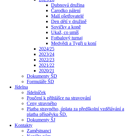
Dubnová družina
Čarodko pálení
Malí ošetřovatelé
Den dětí v družině
Sovičky a koně
Ukaž, co umíš
Fotbalový turnaj
Medvědi a Tygři u koní
2024⁄25
2023⁄24
2022⁄23
2021⁄22
2020⁄21
Dokumenty ŠD
Formuláře ŠD
Jídelna
Jídelníček
Poučení k přihlášce na stravování
Ceny stravného
Platba stravného, úplata za předškolní vzdělávání a
platba příspěvku ŠD.
Dokumenty ŠJ
Kontakty
Zaměstnanci