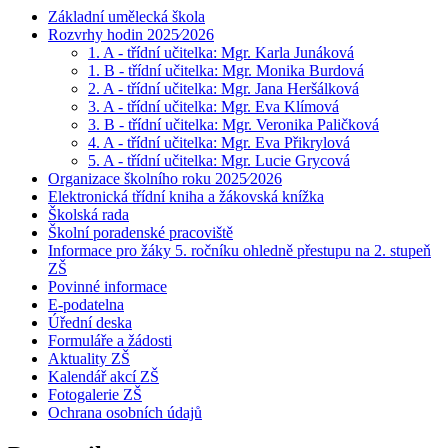
Základní umělecká škola
Rozvrhy hodin 2025⁄2026
1. A - třídní učitelka: Mgr. Karla Junáková
1. B - třídní učitelka: Mgr. Monika Burdová
2. A - třídní učitelka: Mgr. Jana Heršálková
3. A - třídní učitelka: Mgr. Eva Klímová
3. B - třídní učitelka: Mgr. Veronika Paličková
4. A - třídní učitelka: Mgr. Eva Přikrylová
5. A - třídní učitelka: Mgr. Lucie Grycová
Organizace školního roku 2025⁄2026
Elektronická třídní kniha a žákovská knížka
Školská rada
Školní poradenské pracoviště
Informace pro žáky 5. ročníku ohledně přestupu na 2. stupeň
ZŠ
Povinné informace
E-podatelna
Úřední deska
Formuláře a žádosti
Aktuality ZŠ
Kalendář akcí ZŠ
Fotogalerie ZŠ
Ochrana osobních údajů