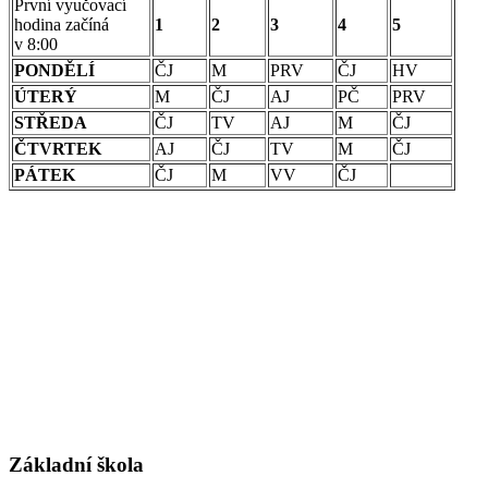
První vyučovací
hodina začíná
1
2
3
4
5
v 8:00
PONDĚLÍ
ČJ
M
PRV
ČJ
HV
ÚTERÝ
M
ČJ
AJ
PČ
PRV
STŘEDA
ČJ
TV
AJ
M
ČJ
ČTVRTEK
AJ
ČJ
TV
M
ČJ
PÁTEK
ČJ
M
VV
ČJ
Základní škola