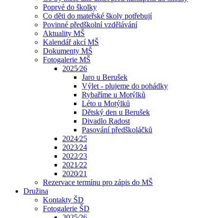
Poprvé do školky
Co děti do mateřské školy potřebují
Povinné předškolní vzdělávání
Aktuality MŠ
Kalendář akcí MŠ
Dokumenty MŠ
Fotogalerie MŠ
2025⁄26
Jaro u Berušek
Výlet - plujeme do pohádky
Rybaříme u Motýlků
Léto u Motýlků
Dětský den u Berušek
Divadlo Radost
Pasování předškoláčků
2024⁄25
2023⁄24
2022⁄23
2021⁄22
2020⁄21
Rezervace termínu pro zápis do MŠ
Družina
Kontakty ŠD
Fotogalerie ŠD
2025⁄26