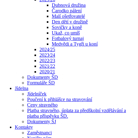
Dubnová družina
Čarodko pálení
Malí ošetřovatelé
Den dětí v družině
Sovičky a koně
Ukaž, co umíš
Fotbalový turnaj
Medvědi a Tygři u koní
2024⁄25
2023⁄24
2022⁄23
2021⁄22
2020⁄21
Dokumenty ŠD
Formuláře ŠD
Jídelna
Jídelníček
Poučení k přihlášce na stravování
Ceny stravného
Platba stravného, úplata za předškolní vzdělávání a
platba příspěvku ŠD.
Dokumenty ŠJ
Kontakty
Zaměstnanci