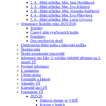
2. A - třídní učitelka: Mgr. Jana Heršálková
3. A - třídní učitelka: Mgr. Eva Klímová
3. B - třídní učitelka: Mgr. Veronika Paličková
4. A - třídní učitelka: Mgr. Eva Přikrylová
5. A - třídní učitelka: Mgr. Lucie Grycová
Organizace školního roku 2025⁄2026
Termíny
Časový plán vyučovacích hodin
Prázdniny
Den otevřených dveří
Elektronická třídní kniha a žákovská knížka
Školská rada
Školní poradenské pracoviště
Informace pro žáky 5. ročníku ohledně přestupu na 2.
stupeň ZŠ
Povinné informace
E-podatelna
Úřední deska
Formuláře a žádosti
Aktuality ZŠ
Kalendář akcí ZŠ
Fotogalerie ZŠ
2025⁄26
Duhová chemie ve VIDĚ
Kocour v botách