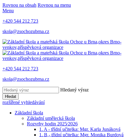
Rovnou na obsah
Rovnou na menu
Menu
+420 544 212 723
skola@zsochozubrna.cz
+420 544 212 723
skola@zsochozubrna.cz
Hledaný výraz
Hledat
rozšířené vyhledávání
Základní škola
Základní umělecká škola
Rozvrhy hodin 2025⁄2026
1. A - třídní učitelka: Mgr. Karla Junáková
1. B - třídní učitelka: Mgr. Monika Burdová