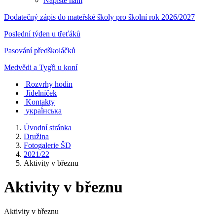
Napište nám
Dodatečný zápis do mateřské školy pro školní rok 2026/2027
Poslední týden u třeťáků
Pasování předškoláčků
Medvědi a Tygři u koní
Rozvrhy hodin
Jídelníček
Kontakty
украї́нська
Úvodní stránka
Družina
Fotogalerie ŠD
2021/22
Aktivity v březnu
Aktivity v březnu
Aktivity v březnu