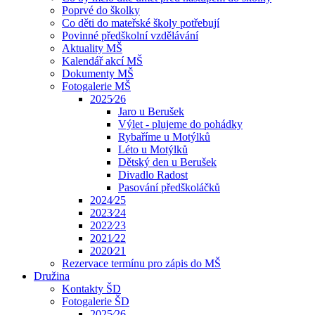
Poprvé do školky
Co děti do mateřské školy potřebují
Povinné předškolní vzdělávání
Aktuality MŠ
Kalendář akcí MŠ
Dokumenty MŠ
Fotogalerie MŠ
2025⁄26
Jaro u Berušek
Výlet - plujeme do pohádky
Rybaříme u Motýlků
Léto u Motýlků
Dětský den u Berušek
Divadlo Radost
Pasování předškoláčků
2024⁄25
2023⁄24
2022⁄23
2021⁄22
2020⁄21
Rezervace termínu pro zápis do MŠ
Družina
Kontakty ŠD
Fotogalerie ŠD
2025⁄26