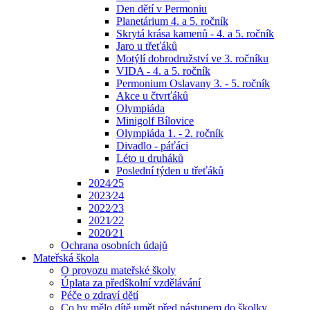
Den dětí v Permoniu
Planetárium 4. a 5. ročník
Skrytá krása kamenů - 4. a 5. ročník
Jaro u třeťáků
Motýlí dobrodružství ve 3. ročníku
VIDA - 4. a 5. ročník
Permonium Oslavany 3. - 5. ročník
Akce u čtvrťáků
Olympiáda
Minigolf Bílovice
Olympiáda 1. - 2. ročník
Divadlo - páťáci
Léto u druháků
Poslední týden u třeťáků
2024⁄25
2023⁄24
2022⁄23
2021⁄22
2020⁄21
Ochrana osobních údajů
Mateřská škola
O provozu mateřské školy
Úplata za předškolní vzdělávání
Péče o zdraví dětí
Co by mělo dítě umět před nástupem do školky