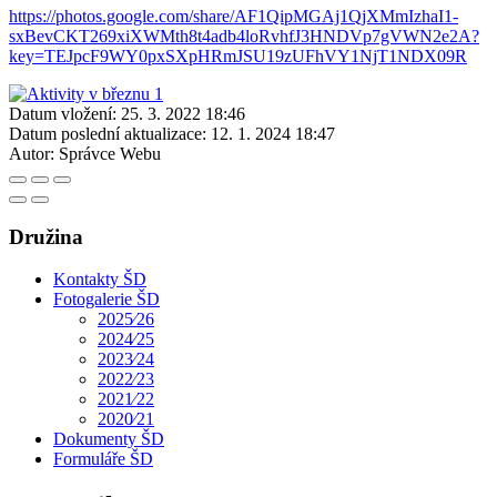
https://photos.google.com/share/AF1QipMGAj1QjXMmIzhaI1-
sxBevCKT269xiXWMth8t4adb4loRvhfJ3HNDVp7gVWN2e2A?
key=TEJpcF9WY0pxSXpHRmJSU19zUFhVY1NjT1NDX09R
Datum vložení:
25. 3. 2022 18:46
Datum poslední aktualizace:
12. 1. 2024 18:47
Autor:
Správce Webu
Družina
Kontakty ŠD
Fotogalerie ŠD
2025⁄26
2024⁄25
2023⁄24
2022⁄23
2021⁄22
2020⁄21
Dokumenty ŠD
Formuláře ŠD