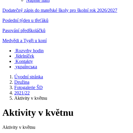
Napište nám
Dodatečný zápis do mateřské školy pro školní rok 2026/2027
Poslední týden u třeťáků
Pasování předškoláčků
Medvědi a Tygři u koní
Rozvrhy hodin
Jídelníček
Kontakty
украї́нська
Úvodní stránka
Družina
Fotogalerie ŠD
2021/22
Aktivity v květnu
Aktivity v květnu
Aktivity v květnu