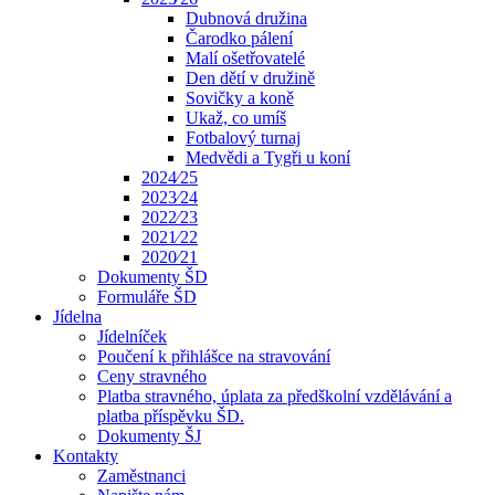
Dubnová družina
Čarodko pálení
Malí ošetřovatelé
Den dětí v družině
Sovičky a koně
Ukaž, co umíš
Fotbalový turnaj
Medvědi a Tygři u koní
2024⁄25
2023⁄24
2022⁄23
2021⁄22
2020⁄21
Dokumenty ŠD
Formuláře ŠD
Jídelna
Jídelníček
Poučení k přihlášce na stravování
Ceny stravného
Platba stravného, úplata za předškolní vzdělávání a
platba příspěvku ŠD.
Dokumenty ŠJ
Kontakty
Zaměstnanci