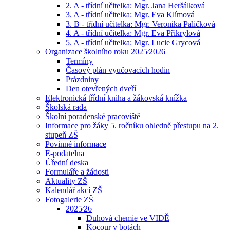
2. A - třídní učitelka: Mgr. Jana Heršálková
3. A - třídní učitelka: Mgr. Eva Klímová
3. B - třídní učitelka: Mgr. Veronika Paličková
4. A - třídní učitelka: Mgr. Eva Přikrylová
5. A - třídní učitelka: Mgr. Lucie Grycová
Organizace školního roku 2025⁄2026
Termíny
Časový plán vyučovacích hodin
Prázdniny
Den otevřených dveří
Elektronická třídní kniha a žákovská knížka
Školská rada
Školní poradenské pracoviště
Informace pro žáky 5. ročníku ohledně přestupu na 2.
stupeň ZŠ
Povinné informace
E-podatelna
Úřední deska
Formuláře a žádosti
Aktuality ZŠ
Kalendář akcí ZŠ
Fotogalerie ZŠ
2025⁄26
Duhová chemie ve VIDĚ
Kocour v botách