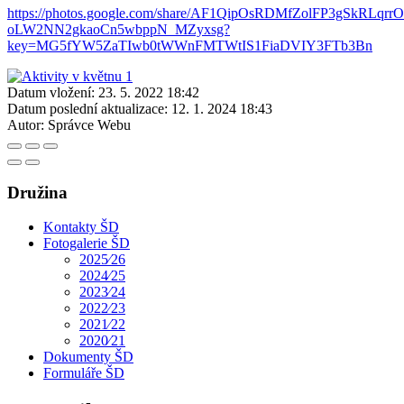
https://photos.google.com/share/AF1QipOsRDMfZolFP3gSkRLq
oLW2NN2gkaoCn5wbppN_MZyxsg?
key=MG5fYW5ZaTIwb0tWWnFMTWtIS1FiaDVIY3FTb3Bn
Datum vložení:
23. 5. 2022 18:42
Datum poslední aktualizace:
12. 1. 2024 18:43
Autor:
Správce Webu
Družina
Kontakty ŠD
Fotogalerie ŠD
2025⁄26
2024⁄25
2023⁄24
2022⁄23
2021⁄22
2020⁄21
Dokumenty ŠD
Formuláře ŠD