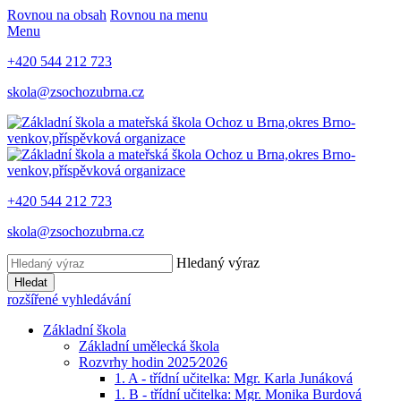
Rovnou na obsah
Rovnou na menu
Menu
+420 544 212 723
skola@zsochozubrna.cz
+420 544 212 723
skola@zsochozubrna.cz
Hledaný výraz
Hledat
rozšířené vyhledávání
Základní škola
Základní umělecká škola
Rozvrhy hodin 2025⁄2026
1. A - třídní učitelka: Mgr. Karla Junáková
1. B - třídní učitelka: Mgr. Monika Burdová