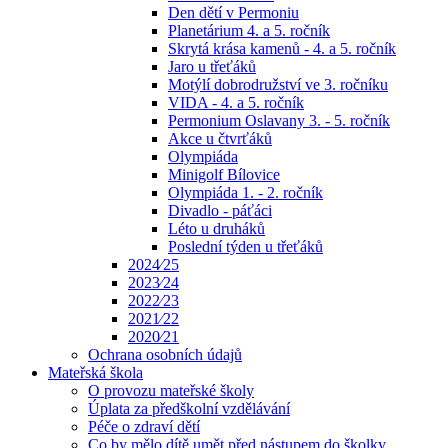
Den dětí v Permoniu
Planetárium 4. a 5. ročník
Skrytá krása kamenů - 4. a 5. ročník
Jaro u třeťáků
Motýlí dobrodružství ve 3. ročníku
VIDA - 4. a 5. ročník
Permonium Oslavany 3. - 5. ročník
Akce u čtvrťáků
Olympiáda
Minigolf Bílovice
Olympiáda 1. - 2. ročník
Divadlo - páťáci
Léto u druháků
Poslední týden u třeťáků
2024⁄25
2023⁄24
2022⁄23
2021⁄22
2020⁄21
Ochrana osobních údajů
Mateřská škola
O provozu mateřské školy
Úplata za předškolní vzdělávání
Péče o zdraví dětí
Co by mělo dítě umět před nástupem do školky