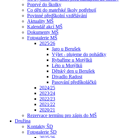
Poprvé do školky
Co děti do mateřské školy potřebují
Povinné předškolní vzdělávání
Aktuality MŠ
Kalendář akcí MŠ
Dokumenty MŠ
Fotogalerie MŠ
2025⁄26
Jaro u Berušek
Výlet - plujeme do pohádky
Rybaříme u Motýlků
Léto u Motýlků
Dětský den u Berušek
Divadlo Radost
Pasování předškoláčků
2024⁄25
2023⁄24
2022⁄23
2021⁄22
2020⁄21
Rezervace termínu pro zápis do MŠ
Družina
Kontakty ŠD
Fotogalerie ŠD
2025⁄26