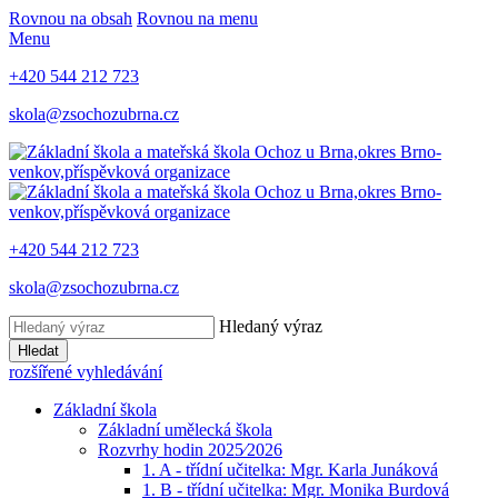
Rovnou na obsah
Rovnou na menu
Menu
+420 544 212 723
skola@zsochozubrna.cz
+420 544 212 723
skola@zsochozubrna.cz
Hledaný výraz
Hledat
rozšířené vyhledávání
Základní škola
Základní umělecká škola
Rozvrhy hodin 2025⁄2026
1. A - třídní učitelka: Mgr. Karla Junáková
1. B - třídní učitelka: Mgr. Monika Burdová