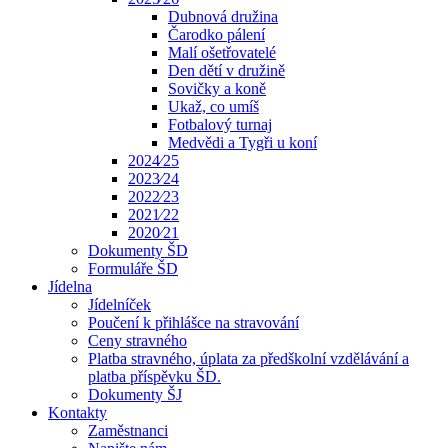
Dubnová družina
Čarodko pálení
Malí ošetřovatelé
Den dětí v družině
Sovičky a koně
Ukaž, co umíš
Fotbalový turnaj
Medvědi a Tygři u koní
2024⁄25
2023⁄24
2022⁄23
2021⁄22
2020⁄21
Dokumenty ŠD
Formuláře ŠD
Jídelna
Jídelníček
Poučení k přihlášce na stravování
Ceny stravného
Platba stravného, úplata za předškolní vzdělávání a
platba příspěvku ŠD.
Dokumenty ŠJ
Kontakty
Zaměstnanci