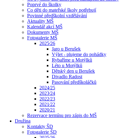
Poprvé do školky
Co děti do mateřské školy potřebují
Povinné předškolní vzdělávání
Aktuality MŠ
Kalendář akcí MŠ
Dokumenty MŠ
Fotogalerie MŠ
2025⁄26
Jaro u Berušek
Výlet - plujeme do pohádky
Rybaříme u Motýlků
Léto u Motýlků
Dětský den u Berušek
Divadlo Radost
Pasování předškoláčků
2024⁄25
2023⁄24
2022⁄23
2021⁄22
2020⁄21
Rezervace termínu pro zápis do MŠ
Družina
Kontakty ŠD
Fotogalerie ŠD
2025⁄26