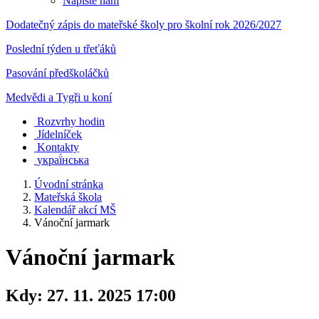
Napište nám
Dodatečný zápis do mateřské školy pro školní rok 2026/2027
Poslední týden u třeťáků
Pasování předškoláčků
Medvědi a Tygři u koní
Rozvrhy hodin
Jídelníček
Kontakty
украї́нська
Úvodní stránka
Mateřská škola
Kalendář akcí MŠ
Vánoční jarmark
Vánoční jarmark
Kdy:
27. 11. 2025 17:00