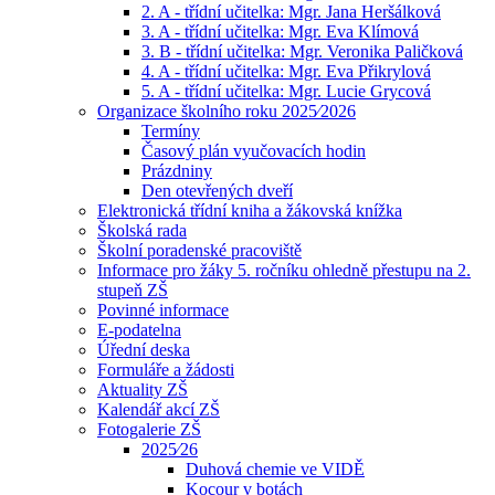
2. A - třídní učitelka: Mgr. Jana Heršálková
3. A - třídní učitelka: Mgr. Eva Klímová
3. B - třídní učitelka: Mgr. Veronika Paličková
4. A - třídní učitelka: Mgr. Eva Přikrylová
5. A - třídní učitelka: Mgr. Lucie Grycová
Organizace školního roku 2025⁄2026
Termíny
Časový plán vyučovacích hodin
Prázdniny
Den otevřených dveří
Elektronická třídní kniha a žákovská knížka
Školská rada
Školní poradenské pracoviště
Informace pro žáky 5. ročníku ohledně přestupu na 2.
stupeň ZŠ
Povinné informace
E-podatelna
Úřední deska
Formuláře a žádosti
Aktuality ZŠ
Kalendář akcí ZŠ
Fotogalerie ZŠ
2025⁄26
Duhová chemie ve VIDĚ
Kocour v botách