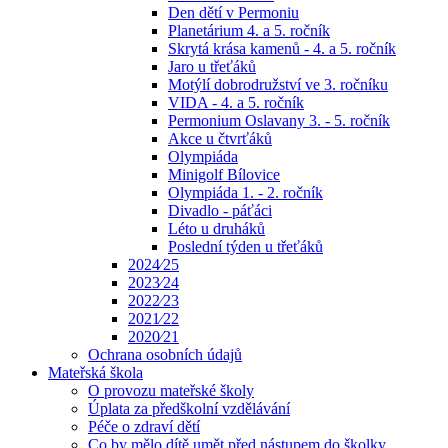
Den dětí v Permoniu
Planetárium 4. a 5. ročník
Skrytá krása kamenů - 4. a 5. ročník
Jaro u třeťáků
Motýlí dobrodružství ve 3. ročníku
VIDA - 4. a 5. ročník
Permonium Oslavany 3. - 5. ročník
Akce u čtvrťáků
Olympiáda
Minigolf Bílovice
Olympiáda 1. - 2. ročník
Divadlo - páťáci
Léto u druháků
Poslední týden u třeťáků
2024⁄25
2023⁄24
2022⁄23
2021⁄22
2020⁄21
Ochrana osobních údajů
Mateřská škola
O provozu mateřské školy
Úplata za předškolní vzdělávání
Péče o zdraví dětí
Co by mělo dítě umět před nástupem do školky