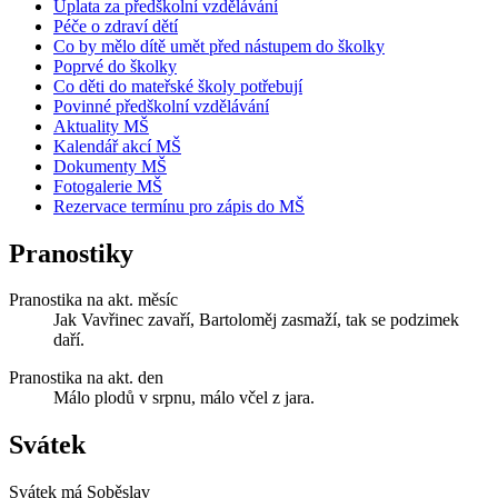
Úplata za předškolní vzdělávání
Péče o zdraví dětí
Co by mělo dítě umět před nástupem do školky
Poprvé do školky
Co děti do mateřské školy potřebují
Povinné předškolní vzdělávání
Aktuality MŠ
Kalendář akcí MŠ
Dokumenty MŠ
Fotogalerie MŠ
Rezervace termínu pro zápis do MŠ
Pranostiky
Pranostika na akt. měsíc
Jak Vavřinec zavaří, Bartoloměj zasmaží, tak se podzimek
daří.
Pranostika na akt. den
Málo plodů v srpnu, málo včel z jara.
Svátek
Svátek má
Soběslav