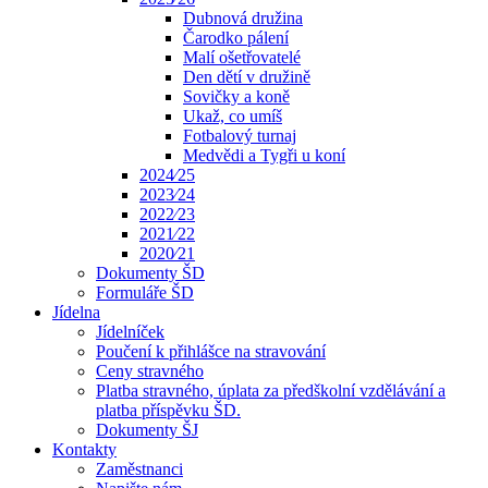
Dubnová družina
Čarodko pálení
Malí ošetřovatelé
Den dětí v družině
Sovičky a koně
Ukaž, co umíš
Fotbalový turnaj
Medvědi a Tygři u koní
2024⁄25
2023⁄24
2022⁄23
2021⁄22
2020⁄21
Dokumenty ŠD
Formuláře ŠD
Jídelna
Jídelníček
Poučení k přihlášce na stravování
Ceny stravného
Platba stravného, úplata za předškolní vzdělávání a
platba příspěvku ŠD.
Dokumenty ŠJ
Kontakty
Zaměstnanci