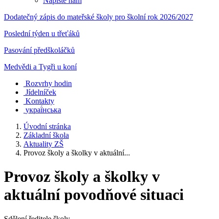
Napište nám
Dodatečný zápis do mateřské školy pro školní rok 2026/2027
Poslední týden u třeťáků
Pasování předškoláčků
Medvědi a Tygři u koní
Rozvrhy hodin
Jídelníček
Kontakty
украї́нська
Úvodní stránka
Základní škola
Aktuality ZŠ
Provoz školy a školky v aktuální...
Provoz školy a školky v
aktuální povodňové situaci
Sdělení ředitele školy