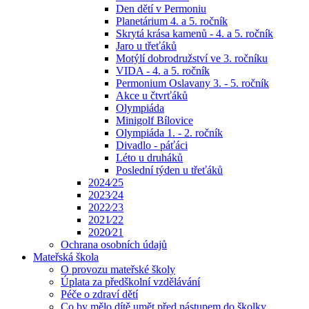
Den dětí v Permoniu
Planetárium 4. a 5. ročník
Skrytá krása kamenů - 4. a 5. ročník
Jaro u třeťáků
Motýlí dobrodružství ve 3. ročníku
VIDA - 4. a 5. ročník
Permonium Oslavany 3. - 5. ročník
Akce u čtvrťáků
Olympiáda
Minigolf Bílovice
Olympiáda 1. - 2. ročník
Divadlo - páťáci
Léto u druháků
Poslední týden u třeťáků
2024⁄25
2023⁄24
2022⁄23
2021⁄22
2020⁄21
Ochrana osobních údajů
Mateřská škola
O provozu mateřské školy
Úplata za předškolní vzdělávání
Péče o zdraví dětí
Co by mělo dítě umět před nástupem do školky