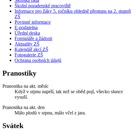
Školská rada
Školní poradenské pracoviště
Informace pro žáky 5. ročníku ohledně přestupu na 2. stupeň
ZŠ
Povinné informace
E-podatelna
Úřední deska
Formuláře a žádosti
Aktuality ZŠ
Kalendář akcí ZŠ
Fotogalerie ZŠ
Ochrana osobních údajů
Pranostiky
Pranostika na akt. měsíc
Když v srpnu naprší, tak než se oběd pojí, všecko slunce
vysuší.
Pranostika na akt. den
Málo plodů v srpnu, málo včel z jara.
Svátek