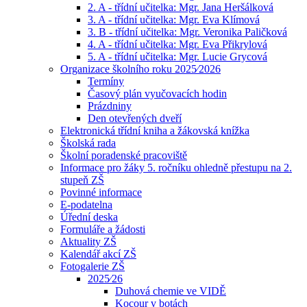
2. A - třídní učitelka: Mgr. Jana Heršálková
3. A - třídní učitelka: Mgr. Eva Klímová
3. B - třídní učitelka: Mgr. Veronika Paličková
4. A - třídní učitelka: Mgr. Eva Přikrylová
5. A - třídní učitelka: Mgr. Lucie Grycová
Organizace školního roku 2025⁄2026
Termíny
Časový plán vyučovacích hodin
Prázdniny
Den otevřených dveří
Elektronická třídní kniha a žákovská knížka
Školská rada
Školní poradenské pracoviště
Informace pro žáky 5. ročníku ohledně přestupu na 2.
stupeň ZŠ
Povinné informace
E-podatelna
Úřední deska
Formuláře a žádosti
Aktuality ZŠ
Kalendář akcí ZŠ
Fotogalerie ZŠ
2025⁄26
Duhová chemie ve VIDĚ
Kocour v botách