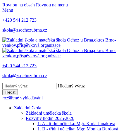
Rovnou na obsah
Rovnou na menu
Menu
+420 544 212 723
skola@zsochozubrna.cz
+420 544 212 723
skola@zsochozubrna.cz
Hledaný výraz
Hledat
rozšířené vyhledávání
Základní škola
Základní umělecká škola
Rozvrhy hodin 2025⁄2026
1. A - třídní učitelka: Mgr. Karla Junáková
1. B - třídní učitelka: Mgr. Monika Burdová