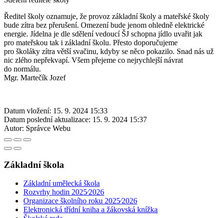
Ředitel školy oznamuje, že provoz základní školy a mateřské školy
bude zítra bez přerušení. Omezení bude jenom ohledně elektrické
energie. Jídelna je dle sdělení vedoucí ŠJ schopna jídlo uvařit jak
pro mateřskou tak i základní školu. Přesto doporučujeme
pro školáky zítra větší svačinu, kdyby se něco pokazilo. Snad nás už
nic zlého nepřekvapí. Všem přejeme co nejrychlejší návrat
do normálu.
Mgr. Martečík Jozef
Datum vložení:
15. 9. 2024 15:33
Datum poslední aktualizace:
15. 9. 2024 15:37
Autor:
Správce Webu
Základní škola
Základní umělecká škola
Rozvrhy hodin 2025⁄2026
Organizace školního roku 2025⁄2026
Elektronická třídní kniha a žákovská knížka