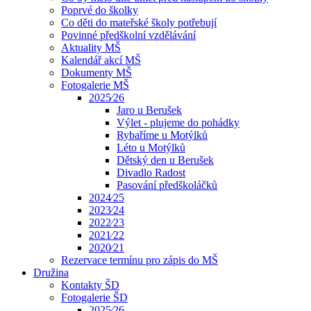
Poprvé do školky
Co děti do mateřské školy potřebují
Povinné předškolní vzdělávání
Aktuality MŠ
Kalendář akcí MŠ
Dokumenty MŠ
Fotogalerie MŠ
2025⁄26
Jaro u Berušek
Výlet - plujeme do pohádky
Rybaříme u Motýlků
Léto u Motýlků
Dětský den u Berušek
Divadlo Radost
Pasování předškoláčků
2024⁄25
2023⁄24
2022⁄23
2021⁄22
2020⁄21
Rezervace termínu pro zápis do MŠ
Družina
Kontakty ŠD
Fotogalerie ŠD
2025⁄26